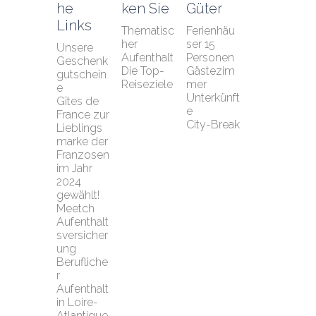
he 
ken Sie
Güter
Links
Thematisc
Ferienhäu
her 
ser 15 
Unsere 
Aufenthalt
Personen
Geschenk
Die Top-
Gästezim
gutschein
Reiseziele
mer
e
Unterkünft
Gîtes de 
e
France zur 
City-Break
Lieblings
marke der 
Franzosen 
im Jahr 
2024 
gewählt!
Meetch 
Aufenthalt
sversicher
ung
Berufliche
r 
Aufenthalt 
in Loire-
Atlantique