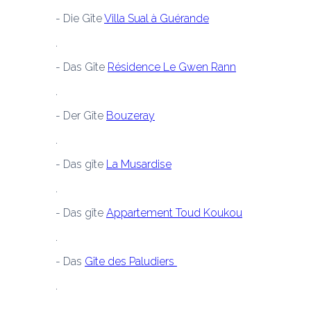
- Die Gîte 
Villa Sual à Guérande
- Das Gîte 
Résidence Le Gwen Rann
- Der Gîte 
Bouzeray
- Das gîte 
La Musardise
- Das gîte 
Appartement Toud Koukou
- Das 
Gîte des Paludiers 