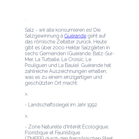
Salz - wir alle konsumieren es! Die 
Salzgewinnung à 
Guérande
 geht auf 
das römische Zeitalter zurück. Heute 
gibt es über 2000 Hektar Salzgärten in 
sechs Gemeinden (Guérande, Batz-Sur-
Mer, La Turballe, Le Croisic, Le 
Pouliguen und La Baule). Guérande hat 
zahlreiche Auszeichnungen erhalten, 
was es zu einem einzigartigen und 
geschützten Ort macht:
- Landschaftssiegel
 im Jahr 1992
- Zone Naturelle d'Intérêt Écologique, 
Floristique et Faunistique 
(ZNIEFF) durch den französischen Staat 