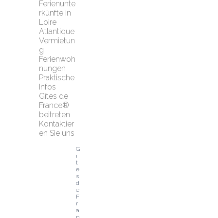
Ferienunte
rkünfte in 
Loire 
Atlantique
Vermietun
g 
Ferienwoh
nungen
Praktische 
Infos
Gîtes de 
France® 
beitreten
Kontaktier
en Sie uns
G
î
t
e
s 
d
e 
F
r
a
n