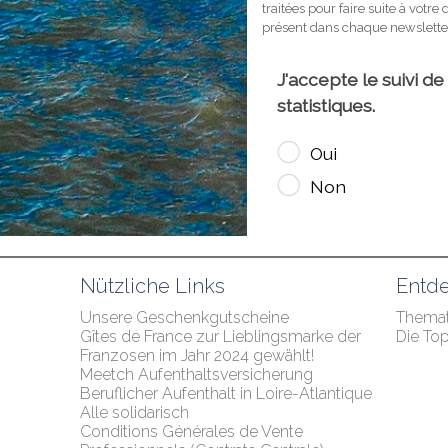
Nützliche Links
Entde
Unsere Geschenkgutscheine
Themat
Gîtes de France zur Lieblingsmarke der 
Die To
Franzosen im Jahr 2024 gewählt!
Meetch Aufenthaltsversicherung
Beruflicher Aufenthalt in Loire-Atlantique
Alle solidarisch
Conditions Générales de Vente 