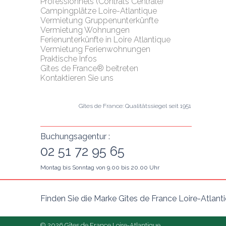
Professionnels (Contrats Centrale)
Campingplätze Loire-Atlantique
Vermietung Gruppenunterkünfte
Vermietung Wohnungen
Ferienunterkünfte in Loire Atlantique
Vermietung Ferienwohnungen
Praktische Infos
Gîtes de France® beitreten
Kontaktieren Sie uns
Gîtes de France: Qualitätssiegel seit 1951
Buchungsagentur :
02 51 72 95 65
Montag bis Sonntag von 9.00 bis 20.00 Uhr
Finden Sie die Marke Gîtes de France Loire-Atlant
© 2026 Gîtes de France Loire-Atlantique