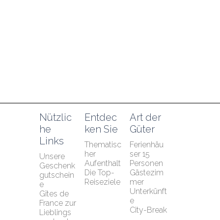
Nützlic
Entdec
Art der 
he 
ken Sie
Güter
Links
Thematisc
Ferienhäu
her 
ser 15 
Unsere 
Aufenthalt
Personen
Geschenk
Die Top-
Gästezim
gutschein
Reiseziele
mer
e
Unterkünft
Gîtes de 
e
France zur 
City-Break
Lieblings