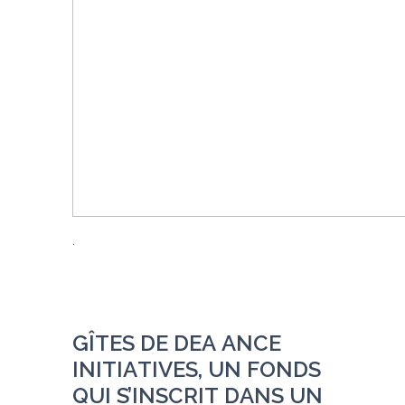
GÎ
T
E
S 
D
E DE
A
A
N
C
E 
IN
I
T
I
A
T
I
V
E
S, 
UN 
F
O
N
D
S 
Q
U
I 
S’I
N
S
C
R
I
T 
D
A
N
S 
U
N