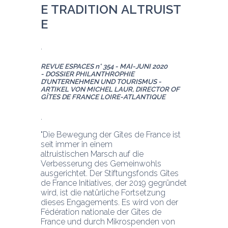
E 
T
R
A
D
I
T
I
O
N 
A
L
T
R
U
I
S
T
E
REVUE ESPACES n° 354 - MAI-JUNI 2020 
- DOSSIER 
PHILANTHROPHIE 
D’UNTERNEHMEN UND TOURISMUS - 
ARTIKEL VON 
MICHEL LAUR, DIRECTOR OF 
GÎTES DE FRANCE LOIRE-ATLANTIQUE
"Die Bewegung der Gîtes de France ist 
seit immer in einem 
altruistischen Marsch auf die 
Verbesserung des Gemeinwohls 
ausgerichtet. Der Stiftungsfonds Gîtes 
de France Initiatives, der 2019 gegründet 
wird, ist die natürliche Fortsetzung 
dieses Engagements. Es wird von der 
Fédération nationale der Gîtes de 
France und durch Mikrospenden von 