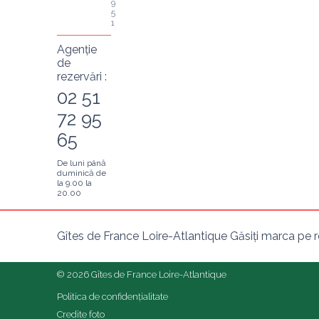
9
5
1
Agenție
de
rezervări :
02 51
72 95
65
De luni până
duminică de
la 9.00 la
20.00
Gîtes de France Loire-Atlantique Găsiți marca pe r
© 2026 Gîtes de France Loire-Atlantique
Politica de confidențialitate
Credite foto