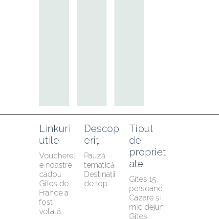
Linkuri 
Descop
Tipul 
utile
eriți
de 
propriet
Voucherel
Pauză 
ate
e noastre 
tematică
cadou
Destinații 
Gîtes 15 
Gîtes de 
de top
persoane
France a 
Cazare și 
fost 
mic dejun
votată 
Gîtes