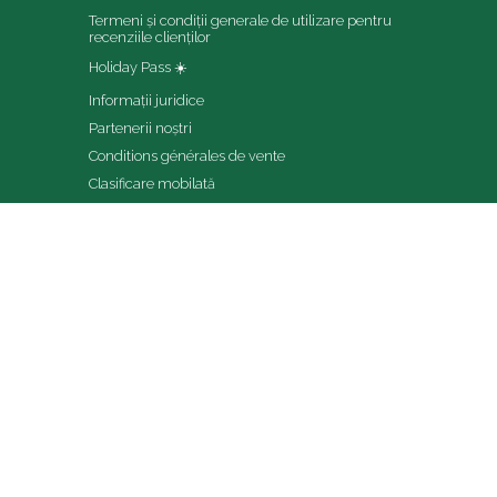
Termeni și condiții generale de utilizare pentru 
recenziile clienților
Holiday Pass ☀️
Informații juridice
Partenerii noștri
Conditions générales de vente
Clasificare mobilată