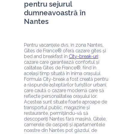
pentru sejurul 
dumneavoastră în 
Nantes
Pentru vacanțele dvs. în zona Nantes, 
Gîtes de France® oferă cazare gîtes și 
bed and breakfast în 
City-break-uri
: 
cazare care garantează confortul și 
calitatea Gîtes de France®, fiind în 
același timp situată în inima orașului. 
Formula City-break a fost creată pentru 
a răspunde așteptărilor turiștilor urbani, 
care caută o cazare modernă care să 
reflecte personalitatea orașului lor. 
Acestea sunt situate foarte aproape de 
transportul public, magazine și 
restaurante, permițându-vă să 
descoperiți Nantes fără mașină. Gitele, 
camerele de oaspeți și apartamentele 
noastre din Nantes pot găzdui, de 