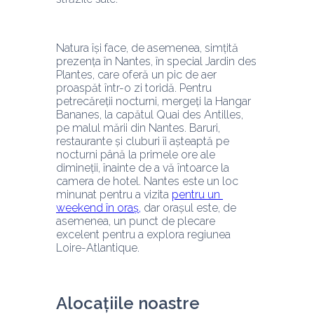
Natura își face, de asemenea, simțită 
prezența în Nantes, în special Jardin des 
Plantes, care oferă un pic de aer 
proaspăt într-o zi toridă. Pentru 
petrecăreții nocturni, mergeți la Hangar 
Bananes, la capătul Quai des Antilles, 
pe malul mării din Nantes. Baruri, 
restaurante și cluburi îi așteaptă pe 
nocturni până la primele ore ale 
dimineții, înainte de a vă întoarce la 
camera de hotel. Nantes este un loc 
minunat pentru a vizita 
pentru un 
weekend în oraș,
 dar orașul este, de 
asemenea, un punct de plecare 
excelent pentru a explora regiunea 
Loire-Atlantique.
Alocațiile noastre 