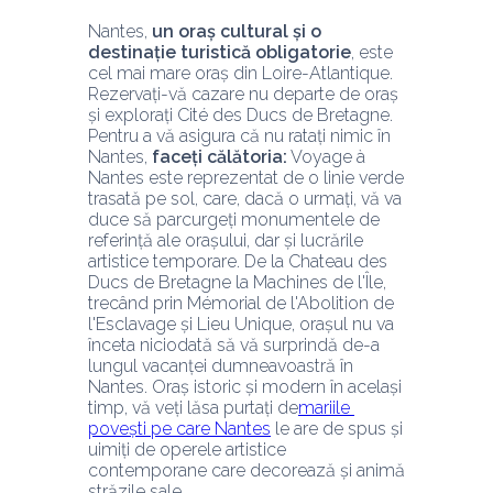
Nantes, 
un oraș cultural și o 
destinație turistică obligatorie
, este 
cel mai mare oraș din Loire-Atlantique. 
Rezervați-vă cazare nu departe de oraș 
și explorați Cité des Ducs de Bretagne. 
Pentru a vă asigura că nu ratați nimic în 
Nantes, 
faceți călătoria:
 Voyage à 
Nantes este reprezentat de o linie verde 
trasată pe sol, care, dacă o urmați, vă va 
duce să parcurgeți monumentele de 
referință ale orașului, dar și lucrările 
artistice temporare. De la Chateau des 
Ducs de Bretagne la Machines de l'Île, 
trecând prin Mémorial de l'Abolition de 
l'Esclavage și Lieu Unique, orașul nu va 
înceta niciodată să vă surprindă de-a 
lungul vacanței dumneavoastră în 
Nantes. Oraș istoric și modern în același 
timp, vă veți lăsa purtați de
mariile 
povești pe care Nantes
 le are de spus și 
uimiți de operele artistice 
contemporane care decorează și animă 
străzile sale.