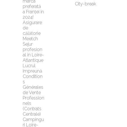
marca 
City-break
preferată 
a Franței în 
2024!
Asigurare 
de 
călătorie 
Meetch
Sejur 
profesion
al în Loire-
Atlantique
Lucrul 
împreună
Condition
s 
Générales 
de Vente 
Profession
nels 
(Contrats 
Centrale)
Campingu
ri Loire-