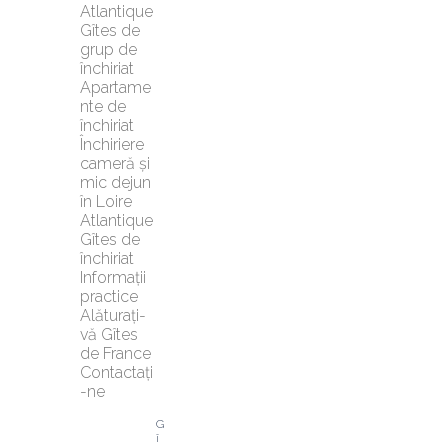
Atlantique
Gîtes de 
grup de 
închiriat
Apartame
nte de 
închiriat
Închiriere 
cameră și 
mic dejun 
în Loire 
Atlantique
Gîtes de 
închiriat
Informații 
practice
Alăturați-
vă Gîtes 
de France
Contactați
-ne
G
î