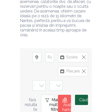
asemenea, călătoriile dvs. de afaceri, cu 
rezervări pentru o noapte sau o scurtă 
ședere. De asemenea, oferim cazare 
ideală pe o rază de 15 kilometri de 
Nantes, perfectă pentru a vă bucura de 
pacea și liniștea din împrejurimi, 
rămânând în același timp aproape de 
oraș.
Mai
0
Căutare
fără 
multe
rezulta
Arată
filtre
te
harta