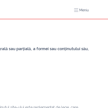
Meniu
rală sau parțială, a formei sau conținutului său, 
inutul site-ului este reglementat de lege, care 