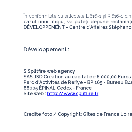
În conformitate cu articolele L.616-1 și R.616-1 di
cazul unui litigiu, vă puteți depune recla
DÉVELOPPEMENT - Centre d’Affaires Stéphanois 
Développement :
S Splitfire web agency
SAS JSD Création au capital de 6.000,00 Euros
Parc d'Activités de Reffye - BP 165 - Bureau B4
88005 ÉPINAL Cedex - France
Site web : 
http://www.splitfire.fr
Credite foto / Copyright: Gîtes de France Loi