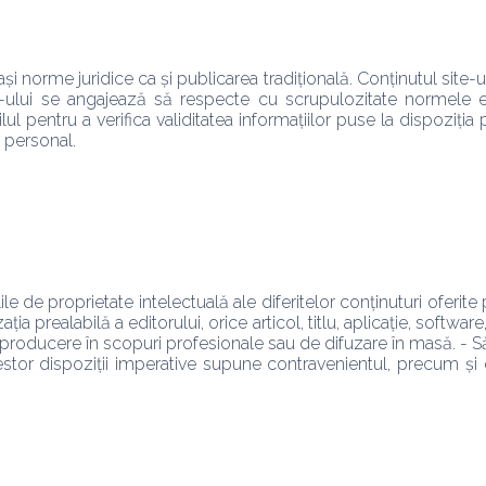
și norme juridice ca și publicarea tradițională. Conținutul site-u
 site-ului se angajează să respecte cu scrupulozitate normele ed
l pentru a verifica validitatea informațiilor puse la dispoziția p
 personal. 
le de proprietate intelectuală ale diferitelor conținuturi oferite 
ția prealabilă a editorului, orice articol, titlu, aplicație, softwar
 reproducere în scopuri profesionale sau de difuzare în masă. - Să 
stor dispoziții imperative supune contravenientul, precum și o