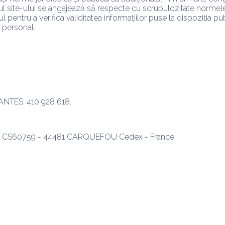
torul site-ului se angajează să respecte cu scrupulozitate normele 
 pentru a verifica validitatea informațiilor puse la dispoziția pub
 personal. 
NTES: 410 928 618.
 F6 - CS60759 - 44481 CARQUEFOU Cedex - France