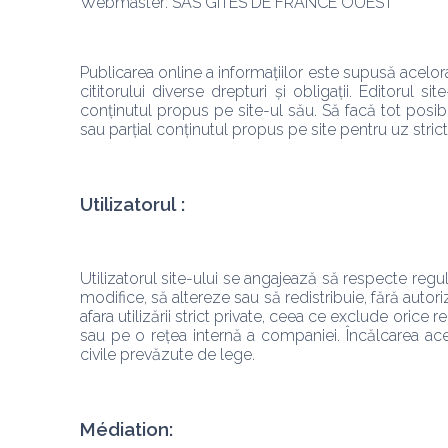
Webmaster: SAS GÎTES DE FRANCE OUEST 
Publicarea online a informațiilor este supusă acelora
cititorului diverse drepturi și obligații. Editorul
conținutul propus pe site-ul său. Să facă tot posibilu
sau parțial conținutul propus pe site pentru uz strict
Utilizatorul :
Utilizatorul site-ului se angajează să respecte reguli
modifice, să altereze sau să redistribuie, fără autoriza
afara utilizării strict private, ceea ce exclude orice
sau pe o rețea internă a companiei. Încălcarea ace
civile prevăzute de lege.  
Médiation: