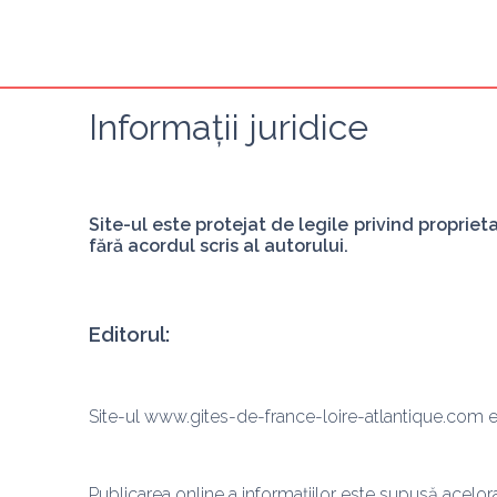
Informații juridice
Site-ul este protejat de legile privind proprieta
fără acordul scris al autorului.
Editorul:
Site-ul www.gites-de-france-loire-atlantique.com
Publicarea online a informațiilor este supusă acelora