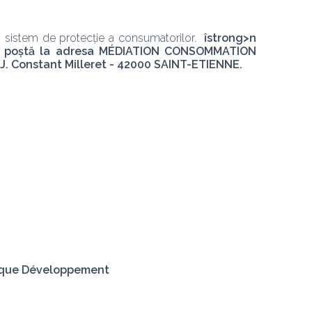
un sistem de protecție a consumatorilor. 
 î
strong>n 
rin poștă la adresa MÉDIATION CONSOMMATION 
J. Constant Milleret - 42000 SAINT-ETIENNE.
ntique Développement