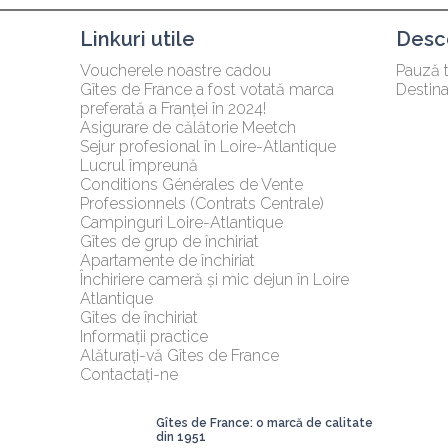
Linkuri utile
Desco
Voucherele noastre cadou
Pauză 
Gîtes de France a fost votată marca 
Destina
preferată a Franței în 2024!
Asigurare de călătorie Meetch
Sejur profesional în Loire-Atlantique
Lucrul împreună
Conditions Générales de Vente 
Professionnels (Contrats Centrale)
Campinguri Loire-Atlantique
Gîtes de grup de închiriat
Apartamente de închiriat
Închiriere cameră și mic dejun în Loire 
Atlantique
Gîtes de închiriat
Informații practice
Alăturați-vă Gîtes de France
Contactați-ne
Gîtes de France: o marcă de calitate 
din 1951