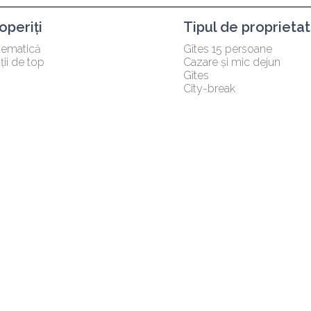
periți
Tipul de proprieta
tematică
Gîtes 15 persoane
ții de top
Cazare și mic dejun
Gîtes
City-break