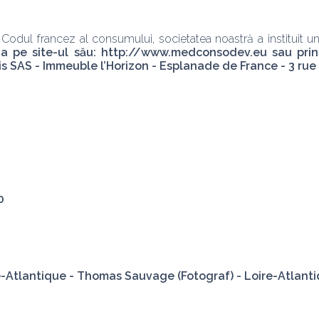
n Codul francez al consumului, societatea noastră a instituit 
mația pe site-ul său: http://www.medconsodev.eu sau p
SAS - Immeuble l’Horizon - Esplanade de France - 3 rue 
0
re-Atlantique - Thomas Sauvage (Fotograf) - Loire-Atla