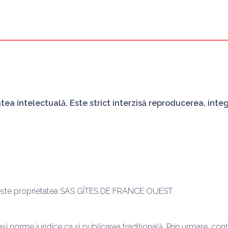
tea intelectuală. Este strict interzisă reproducerea, integ
 este proprietatea SAS GÎTES DE FRANCE OUEST.
și norme juridice ca și publicarea tradițională. Prin urmare, conț