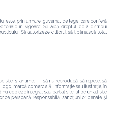
lui este, prin urmare, guvernat de lege, care conferă 
itoriale în vigoare: Să aibă dreptul de a distribui 
ublicului. Să autorizeze cititorul să tipărească total 
pe site, și anume:  : - să nu reproducă, să repete, să 
e, logo, marcă comercială, informație sau ilustrație, în 
nu copieze integral sau parțial site-ul pe un alt site 
rice persoană responsabilă, sancțiunilor penale și 