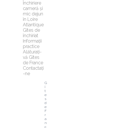
Închiriere 
cameră și 
mic dejun 
în Loire 
Atlantique
Gîtes de 
închiriat
Informații 
practice
Alăturați-
vă Gîtes 
de France
Contactați
-ne
G
î
t
e
s 
d
e 
F
r
a
n
c