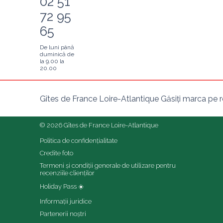
02 51
72 95
65
De luni până
duminică de
la 9.00 la
20.00
Gîtes de France Loire-Atlantique Găsiți marca pe r
© 2026 Gîtes de France Loire-Atlantique
Politica de confidențialitate
Credite foto
Termeni și condiții generale de utilizare pentru 
recenziile clienților
Holiday Pass ☀️
Informații juridice
Partenerii noștri