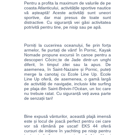
Pentru a profita la maximum de valurile de pe 
coasta Atlanticului, activitățile sportive nautice 
vă așteaptă! Aceste activități sunt uneori 
sportive, dar mai presus de toate sunt 
distractive. Cu siguranță vei găsi activitatea 
potrivită pentru tine, pe nisip sau pe apă.
Porniți la cucerirea oceanului, fie prin forța 
armelor, fie purtați de vânt! În Pornic, Kayak 
Nomade propune excursii în canoe pentru a 
descoperi Côcirc;te de Jade dintr-un unghi 
diferit, în timpul zilei sau la apus. De 
asemenea, în Saint-Nazaire și Pornic, puteți 
merge la canotaj cu Ecole Line Up. Ecole 
Line Up oferă, de asemenea, o gamă largă 
de activități de navigație, inclusiv kite surfing 
pe plaja din Saint-Brévin-l’Océan, un loc care 
nu trebuie ratat. Cu siguranță veți avea parte 
de senzații tari! 
Bine expusă vânturilor, această plajă imensă 
este și locul de joacă perfect pentru cei care 
vor să rămână pe uscat! EKS 44 oferă 
cursuri de inițiere în yachting pe nisip pentru 