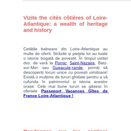
Vizite the cités côtières of Loire-
Atlantique: a wealth of heritage
and history
Cetățile balneare din Loire-Atlantique au 
multe de oferit. Străzile și piețele lor au toate 
o istorie bogată de povestit. În timpul vizitei 
dvs. de vară la 
Pornic
, 
Saint-Nazaire
, Batz-
sur-Mer sau 
Gueacute;rande
, porniți să 
descoperiți locuri unice cu povești uimitoare! 
Există o mulțime de tururi ghidate pentru a vă 
cufunda în patrimoniul și istoria acestor 
orașe. Cele mai bune tururi se găsesc în 
ofertele 
Passeport Vacances Gîtes de 
France Loire-Atlantique !