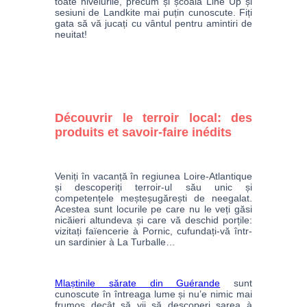
toate nivelurile, precum și școala Line Up și 
sesiuni de Landkite mai puțin cunoscute. Fiți 
gata să vă jucați cu vântul pentru amintiri de 
neuitat!
Découvrir le terroir local: des
produits et savoir-faire inédits
Veniți în vacanță în regiunea Loire-Atlantique 
și descoperiți terroir-ul său unic și 
competențele meșteșugărești de neegalat. 
Acestea sunt locurile pe care nu le veți găsi 
nicăieri altundeva și care vă deschid porțile: 
vizitați faïencerie à Pornic, cufundați-vă într-
un sardinier à La Turballe…
Mlaștinile sărate din Guérande
 sunt 
cunoscute în întreaga lume și nu’e nimic mai 
frumos decât să vii să descoperi sarea à 