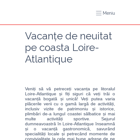
Meniu
Vacanțe de neuitat 
pe coasta Loire-
Atlantique
Veniți să vă petreceți vacanța pe litoralul 
Loire-Atlantique și fiți siguri că veți trăi o 
vacanță bogată și unică! Veți putea varia 
plăcerile verii cu o gamă largă de activități, 
inclusiv vizite de patrimoniu și istorice, 
plimbări de-a lungul coastei sălbatice și mai 
multe activități sportive. Sejurul 
dumneavoastră în Loire-Atlantique înseamnă 
și o vacanță gastronomică, savurând 
specialități locale și petrecând momente de 
convivialitate la cele mai bune adrese de pe 