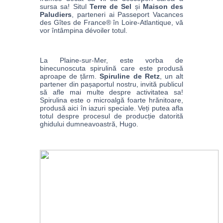
sursa sa! Situl 
Terre de Sel
 și 
Maison des 
Paludiers
, parteneri ai Passeport Vacances 
des Gîtes de France® în Loire-Atlantique, vă 
vor întâmpina dévoiler totul. 
La Plaine-sur-Mer, este vorba de 
binecunoscuta spirulină care este produsă 
aproape de țărm. 
Spiruline de Retz
, un alt 
partener din pașaportul nostru, invită publicul 
să afle mai multe despre activitatea sa! 
Spirulina este o microalgă foarte hrănitoare, 
produsă aici în iazuri speciale. Veți putea afla 
totul despre procesul de producție datorită 
ghidului dumneavoastră, Hugo.