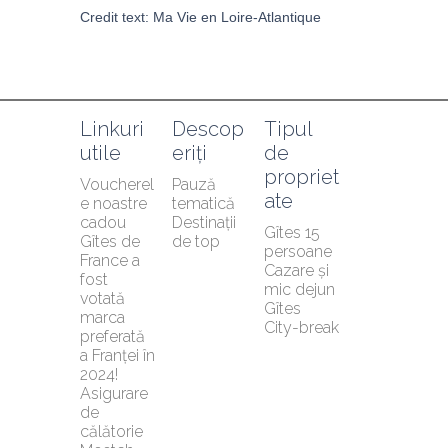
Credit text: Ma Vie en Loire-Atlantique 
Linkuri 
Descop
Tipul 
utile
eriți
de 
propriet
Voucherel
Pauză 
ate
e noastre 
tematică
cadou
Destinații 
Gîtes 15 
Gîtes de 
de top
persoane
France a 
Cazare și 
fost 
mic dejun
votată 
Gîtes
marca 
City-break
preferată 
a Franței în 
2024!
Asigurare 
de 
călătorie 