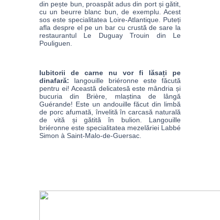
din pește bun, proaspăt adus din port și gătit, 
cu un beurre blanc bun, de exemplu. Acest 
sos este specialitatea Loire-Atlantique. Puteți 
afla despre el pe un bar cu crustă de sare la 
restaurantul Le Duguay Trouin din Le 
Pouliguen. 
Iubitorii de carne nu vor fi lăsați pe 
dinafară:
 langouille briéronne este făcută 
pentru ei! Această delicatesă este mândria și 
bucuria din Brière, mlaștina de lângă 
Guérande! Este un andouille făcut din limbă 
de porc 
afumată, învelită în carcasă naturală 
de vită și gătită în bulion. Langouille 
briéronne este specialitatea mezelăriei Labbé 
Simon à Saint-Malo-de-Guersac. 