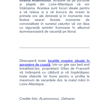
coasta Atlanticului
, terasele de pe porturile 
și plajele din Loire-Atlantique vă vor 
întâmpina. Acestea sunt locuri ideale pentru 
a vă relaxa și a vă bucura de ocean la 
primele ore ale dimineții și în momente mai 
festive seara! Aceste momente de 
convivialitate în sunetul valurilor vă vor lăsa 
cu siguranță amintiri frumoase în albumul 
dumneavoastră de vacanță pe litoral. 
____________________________________
Déacoperă toate 
locațiile noastre situate în 
apropiere de coastă
; într-un gite sau bed and 
breakfast;tes, proprietarii Gîtes de France® 
vă întâmpină cu căldură și vă împărtășesc 
toate sfaturile lor bune pentru a profita la 
maximum de vacanțele dvs. la malul mării în 
Loire-Atlantique.
Credite foto: ALamoureux; JJehanin