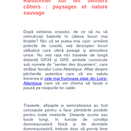
Randonner sur les sentiers
côtiers : paysages et nature
sauvage
După vizitarea orașului, de ce să nu vă 
reîncărcați bateriile în câteva locuri mai 
liniștite? Nici că se putea mai ușor: urmând 
potecile de coastă, veți descoperi locuri 
sălbatice care oferă peisaje și atmosfere 
unice. Nu veți rata nici traseele de lungă 
distanță GR34 și GR8, ambele cunoscute 
sub numele de "sentier des douaniers", care 
străbat litoralul Loire-Atlantique. Aflați despre 
pêcheriile autentice care vă vor saluta 
trecerea și 
cele mai frumoase plaje din Loire-
Atlantique
 care vă vor chema să faceți o 
pauză pe nisipurile lor calde.
Traseele, afișajele și semnalizarea au fost 
concepute pentru a face plimbările posibile 
pentru toate nivelurile. Distanțe scurte sau 
bucle lungi, în funcție de condiția 
dumneavoastră fizică și de dorințele 
dumneavoastră, trebuie doar să porniți bine 