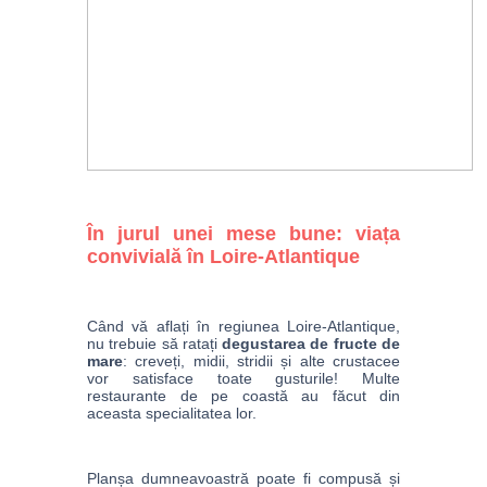
În jurul unei mese bune: viața
convivială în Loire-Atlantique
Când vă aflați în regiunea Loire-Atlantique, 
nu trebuie să ratați 
degustarea de fructe de 
mare
: creveți, midii, stridii și alte crustacee 
vor satisface toate gusturile! Multe 
restaurante de pe coastă au făcut din 
aceasta specialitatea lor. 
Planșa dumneavoastră poate fi compusă și 