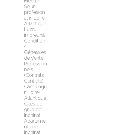
Meetch
Sejur 
profesion
al în Loire-
Atlantique
Lucrul 
împreună
Condition
s 
Générales 
de Vente 
Profession
nels 
(Contrats 
Centrale)
Campingu
ri Loire-
Atlantique
Gîtes de 
grup de 
închiriat
Apartame
nte de 
închiriat