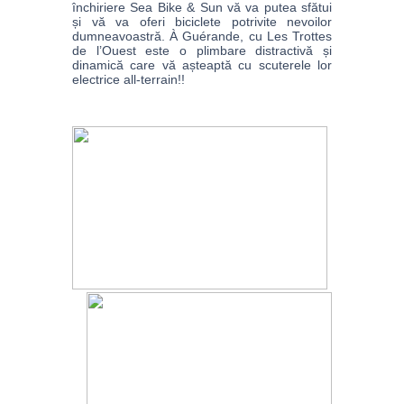
închiriere Sea Bike & Sun vă va putea sfătui 
și vă va oferi biciclete potrivite nevoilor 
dumneavoastră. À Guérande, cu Les Trottes 
de l’Ouest este o plimbare distractivă și 
dinamică care vă așteaptă cu scuterele lor 
electrice all-terrain!! 