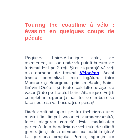
Touring the coastline à vélo :
évasion en quelques coups de
pédale
Regiunea Loire-Atlantique este, de 
asemenea, un loc unde vă puteți bucura de 
turismul lent pe 2 roți! Și cu siguranță vă veți 
afla aproape de traseul 
Vélocéan
. Acest 
traseu semnalizat face legătura între 
Mesquer și Bourgneuf prin La Baule, Saint-
Brévin-l'Océan și toate celelalte orașe de 
vacanță de pe litoralul Loire-Atlantique. Veți fi 
complet în siguranță, iar tot ce trebuie să 
Dacă doriți să optați pentru închirierea unei 
mașini în timpul vacanței dumneavoastră, 
faceți alegerea corectă. Este modalitatea 
perfectă de a beneficia de vehicule de ultimă 
generație și de a conduce cu toată liniștea! 
La periferia orașului Pornic, agenția de 