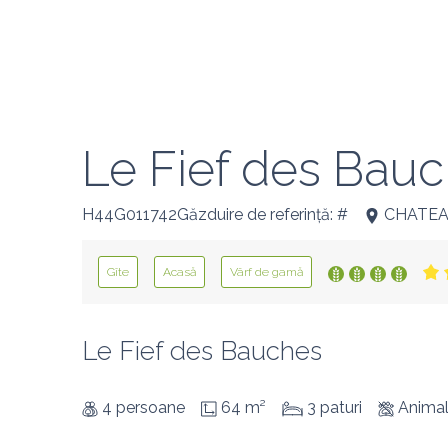
Le Fief des Bau
H44G011742Găzduire de referință: #
CHATEA
Gîte
Acasă
Vârf de gamă
Le Fief des Bauches
4 persoane
64 m²
3 paturi
Animal