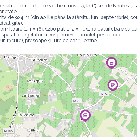
r, situat într-o clădire veche renovată, la 15 km de Nantes și 
ietate.

tă de 9x4 m (din aprilie până la sfârșitul lunii septembrie), comu
alt gîte).

ormitoare (1: 1 x 160x200 pat, 2: 2 x 90x190 paturi), baie cu du
 spălat, congelator și echipament complet pentru copii.

aturi făcute), prosoape și rufe de casă, lemne.
