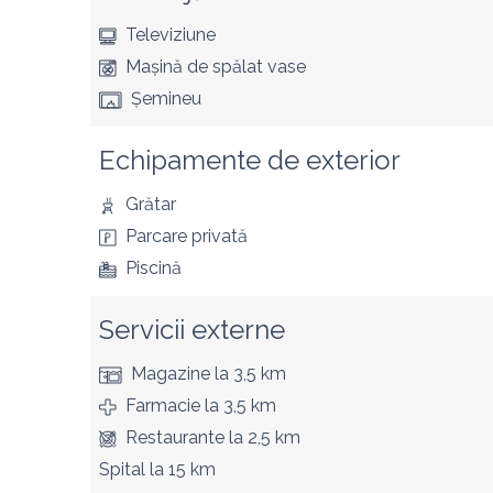
Televiziune
Mașină de spălat vase
Șemineu
Echipamente de exterior
Grătar
Parcare privată
Piscină
Servicii externe
Magazine
la 3,5 km
Farmacie
la 3,5 km
Restaurante
la 2,5 km
Spital
la 15 km