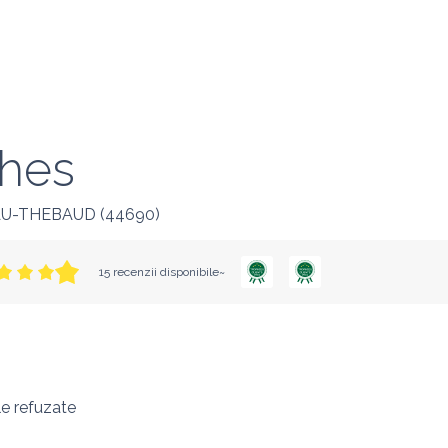
ches
U-THEBAUD
(
44690
)
15 recenzii disponibile~
e refuzate