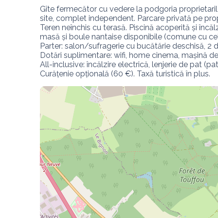
Gîte fermecător cu vedere la podgoria proprietarilo
site, complet independent. Parcare privată pe propr
Teren neînchis cu terasă. Piscină acoperită și încălzi
masă și boule nantaise disponibile (comune cu celăl
Parter: salon/sufragerie cu bucătărie deschisă, 2 d
Dotări suplimentare: wifi, home cinema, mașină de
All-inclusive: încălzire electrică, lenjerie de pat (p
Curățenie opțională (60 €). Taxă turistică în plus.