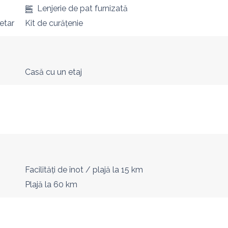
Lenjerie de pat furnizată
etar
Kit de curățenie
Casă cu un etaj
Facilități de înot / plajă
la 15 km
Plajă
la 60 km