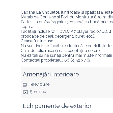
Cabana La Chouette, luminoasă și spațioasă, este sit
Marais de Goulaine și Port du Montru la 800 m dist
Parter: salon/sufragerie (șemineu) cu bucătărie mo
separat.

Facilități incluse: wifi, DVD/K7 player, radio/CD, 4
prosoape de ceai, detergent, bureți etc.).

Cearșafuri incluse.

Nu sunt incluse: încălzire electrică, electricitate, le
Câini de talie mică și cai acceptați la cerere.

Nu ezitați să ne sunați pentru mai multe informații
Contactați proprietarul: 06 81 52 37 65.
Amenajări interioare
Televiziune
Șemineu
Echipamente de exterior