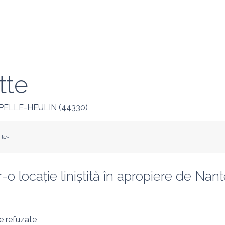
tte
PELLE-HEULIN
(
44330
)
ile~
o locație liniștită în apropiere de Nant
e refuzate