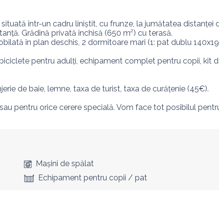
uată într-un cadru liniștit, cu frunze, la jumătatea distanței d
anță. Grădină privată închisă (650 m²) cu terasă.

bilată în plan deschis, 2 dormitoare mari (1: pat dublu 140x19
 biciclete pentru adulți, echipament complet pentru copii, kit d
njerie de baie, lemne, taxa de turist, taxa de curățenie (45€).  

 sau pentru orice cerere specială. Vom face tot posibilul pentr
Mașini de spălat
Echipament pentru copii / pat