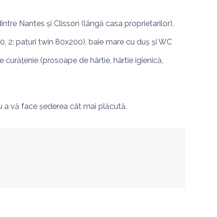
intre Nantes și Clisson (lângă casa proprietarilor). 
0, 2: paturi twin 80x200), baie mare cu duș și WC 
e curățenie (prosoape de hârtie, hârtie igienică, 
u a vă face șederea cât mai plăcută.
