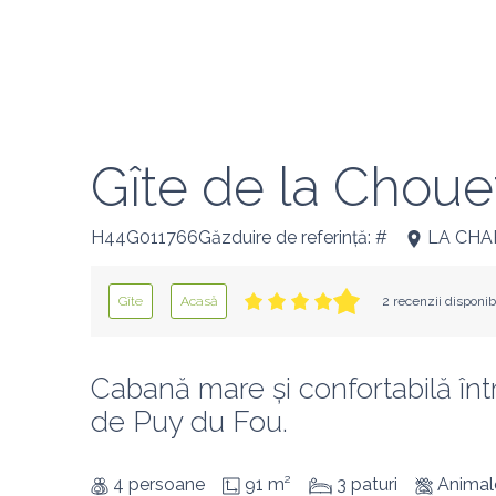
Gîte de la Choue
H44G011766Găzduire de referință: #
LA CHA
Gîte
Acasă
2 recenzii disponib
Cabană mare și confortabilă într-
de Puy du Fou.
4 persoane
91 m²
3 paturi
Animal