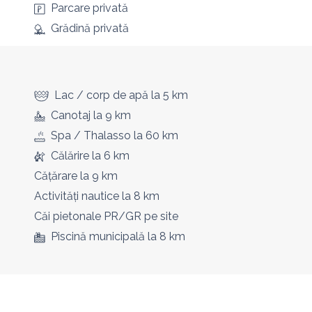
Parcare privată
Grădină privată
Lac / corp de apă
la 5 km
Canotaj
la 9 km
Spa / Thalasso
la 60 km
Călărire
la 6 km
Cățărare
la 9 km
Activități nautice
la 8 km
Căi pietonale PR/GR
pe site
Piscină municipală
la 8 km