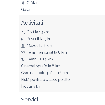
Grătar
Garaj
Activități
Golf
la 13 km
Pescuit
la 5 km
Muzee
la 8 km
Tenis municipal
la 8 km
Teatru
la 14 km
Cinematografe
la 8 km
Grădina zoologică
la 16 km
Pistă pentru biciclete
pe site
Înot
la 9 km
Servicii