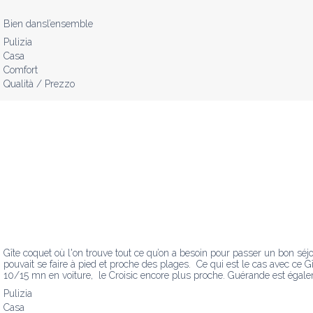
Bien dansl’ensemble
Pulizia
Casa
Comfort
Qualità / Prezzo
Gîte coquet où l'on trouve tout ce qu’on a besoin pour passer un bon séj
pouvait se faire à pied et proche des plages.  Ce qui est le cas avec ce Gî
10/15 mn en voiture,  le Croisic encore plus proche. Guérande est égalemen
Pulizia
Casa