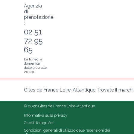
Agenzia
di
prenotazione
:
02 51
72 95
65
Da lunedì a
domenica
dalle 9.00 alle
20.00
Gîtes de France Loire-Atlantique Trovate il marchio 
© 2026 Gîtes de France Loire-Atlantique
Informativa sulla privacy
Crediti fotografici
Condizioni generali di utilizzo delle recensioni dei 