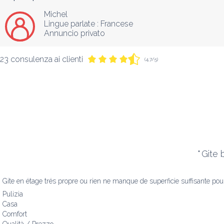
Michel
Lingue parlate :
Francese
Annuncio privato
23 consulenza ai clienti
(4,7/5)
"
Gite 
Gite en étage trés propre ou rien ne manque de superficie suffisante pou
Pulizia
Casa
Comfort
Qualità / Prezzo