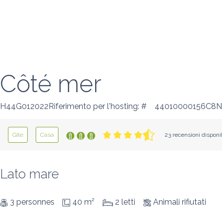
Côté mer
H44G012022Riferimento per l'hosting: #
44010000156C8Num
Gîte
Casa
23 recensioni disponib
Lato mare
3 personnes
40 m²
2 letti
Animali rifiutati