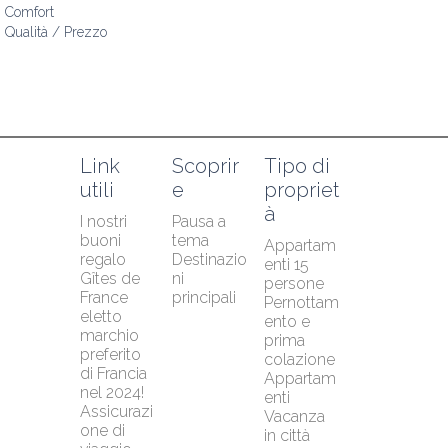
Comfort
Qualità / Prezzo
Link 
Scoprir
Tipo di 
utili
e
propriet
à
I nostri 
Pausa a 
buoni 
tema
Appartam
regalo
Destinazio
enti 15 
Gîtes de 
ni 
persone
France 
principali
Pernottam
eletto 
ento e 
marchio 
prima 
preferito 
colazione
di Francia 
Appartam
nel 2024!
enti
Assicurazi
Vacanza 
one di 
in città