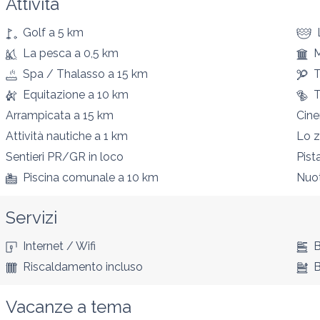
Attività
Golf
a 5 km
La pesca
a 0,5 km
M
Spa / Thalasso
a 15 km
T
Equitazione
a 10 km
T
Arrampicata
a 15 km
Cin
Attività nautiche
a 1 km
Lo 
Sentieri PR/GR
in loco
Pista
Piscina comunale
a 10 km
Nuo
Servizi
Internet / Wifi
B
Riscaldamento incluso
B
Vacanze a tema