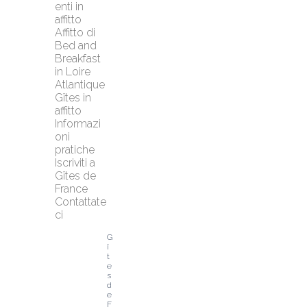
enti in 
affitto
Affitto di 
Bed and 
Breakfast 
in Loire 
Atlantique
Gîtes in 
affitto
Informazi
oni 
pratiche
Iscriviti a 
Gîtes de 
France
Contattate
ci
G
î
t
e
s 
d
e 
F