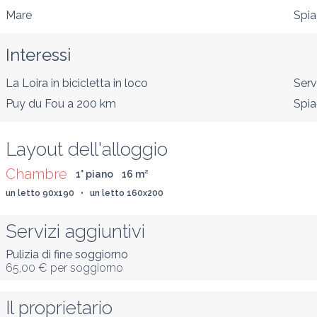
Mare
Spia
Interessi
La Loira in bicicletta
in loco
Serv
Puy du Fou
a 200 km
Spia
Layout dell'alloggio
Chambre
1° piano
16
 m
²
un letto 90x190   •   un letto 160x200
Servizi aggiuntivi
Pulizia di fine soggiorno
65,00 €
per soggiorno
Il proprietario