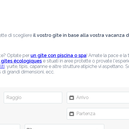
te di scegliere 
il vostro gîte in base alla vostra vacanza dé
te? Optate per 
un gîte con piscina o spa
! Amate la pace e la t
 gîtes écologiques
 e situati in aree protette o provate l'esper
iti
: yurte, tipis, capanne e altre strutture atipiche vi aspettano. S
s di grandi dimensioni, ecc.