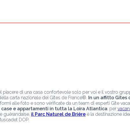
della carta nazionale dei Gîtes de France®. 
In un affitto Gîte
rmi alle foto e sono vérificate da un team di esperti Gîte vaca
i case e appartamenti in tutta la Loira Atlantica
: per 
vacan
le guérandaise, 
il Parc Naturel de Brière
 è la destinazione ide
 Muscadet DOP.