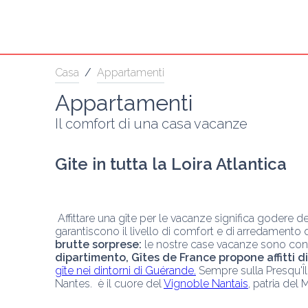
Casa
/
Appartamenti
Appartamenti
Il comfort di una casa vacanze
Gite in tutta la Loira Atlantica
 Affittare una gîte per le vacanze significa godere del piacere di una casa confortevole solo per voi e il vostro gruppo. I nostri gîtes sono classificati da 1 à 5 épis e vi 
garantiscono il livello di comfort e di arredamento 
brutte sorprese:
 le nostre case vacanze sono confo
dipartimento, Gîtes de France propone affitti d
gîte nei dintorni di Guérande.
 Sempre sulla Presqu'Î
Nantes. 
 è il cuore del 
Vignoble Nantais
, patria del