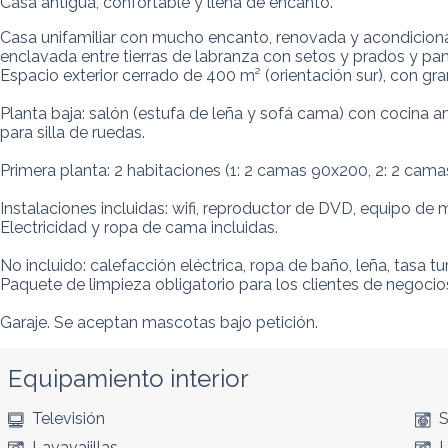
Casa antigua, confortable y llena de encanto.
Casa unifamiliar con mucho encanto, renovada y acondicionada
enclavada entre tierras de labranza con setos y prados y pan
Espacio exterior cerrado de 400 m² (orientación sur), con gran
Planta baja: salón (estufa de leña y sofá cama) con cocina
para silla de ruedas.

Primera planta: 2 habitaciones (1: 2 camas 90x200, 2: 2 cam
Instalaciones incluidas: wifi, reproductor de DVD, equipo de
Electricidad y ropa de cama incluidas.

No incluido: calefacción eléctrica, ropa de baño, leña, tasa turí
Paquete de limpieza obligatorio para los clientes de negocios
Garaje. Se aceptan mascotas bajo petición.
Equipamiento interior
Televisión
S
Lavavajillas
L