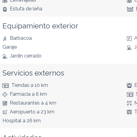
Estufa de leña
Equipamiento exterior
Barbacoa
A
Garaje
J
Jardín cerrado
Servicios externos
Tiendas
a 10 km
E
Farmacia
a 6 km
Restaurantes
a 4 km
Aeropuerto
a 23 km
T
Hospital
a 26 km