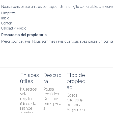
Nous avons passé un très bon séjour dans un gîte confortable, chaleureu
Limpieza
Inicio
Confort
Calidad / Precio
Respuesta del propietario
Merci pour cet avis. Nous sommes ravis que vous ayez passé un bon séj
Enlaces 
Descub
Tipo de 
útiles
ra
propied
ad
Nuestros 
Pausa 
vales 
temática
Casas 
regalo
Destinos 
rurales 15 
¡Gîtes de 
principale
personas
France 
s
Alojamien