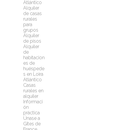
Atlántico
Alquiler 
de casas 
rurales 
para 
grupos
Alquiler 
de pisos
Alquiler 
de 
habitacion
es de 
huéspede
s en Loira 
Atlántico
Casas 
rurales en 
alquiler
Informaci
ón 
práctica
Únase a 
Gîtes de 
France