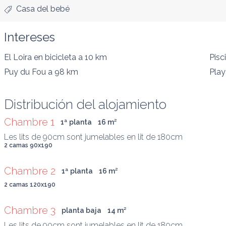
Casa del bebé
Intereses
El Loira en bicicleta
a 10 km
Pisc
Puy du Fou
a 98 km
Play
Distribución del alojamiento
Chambre 1
1ª planta
16
 m
²
Les lits de 90cm sont jumelables en lit de 180cm
2 camas 90x190
Chambre 2
1ª planta
16
 m
²
2 camas 120x190
Chambre 3
planta baja
14
 m
²
Les lits de 90cm sont jumelables en lit de 180cm