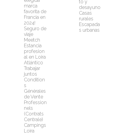
elegida 
to y 
marca 
desayuno
favorita de 
Casas 
Francia en 
rurales
2024!
Escapada
Seguro de 
s urbanas
viaje 
Meetch
Estancia 
profesion
al en Loira 
Atlántico
Trabajar 
juntos
Condition
s 
Générales 
de Vente 
Profession
nels 
(Contrats 
Centrale)
Campings 
Loira 