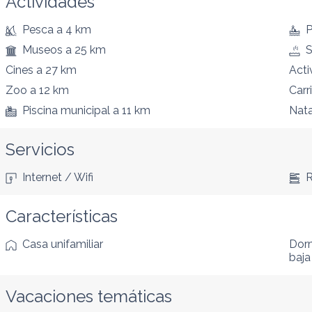
Actividades
Pesca
a 4 km
P
Museos
a 25 km
S
Cines
a 27 km
Acti
Zoo
a 12 km
Carri
Piscina municipal
a 11 km
Nat
Servicios
Internet / Wifi
R
Características
Casa unifamiliar
Dorm
baja
Vacaciones temáticas