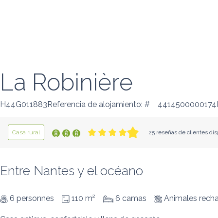
La Robinière
H44G011883Referencia de alojamiento: #
4414500000174N
Casa rural
25 reseñas de clientes dis
Entre Nantes y el océano
6 personnes
110 m²
6 camas
Animales rech