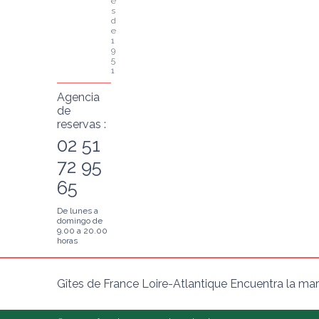
e
s
d
e 
1
9
5
1
Agencia
de
reservas :
02 51
72 95
65
De lunes a
domingo de
9.00 a 20.00
horas
Gîtes de France Loire-Atlantique Encuentra la mar