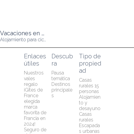
Vacaciones en bicicleta en Loira Atlántico
Alojamiento para ciclistas
Enlaces 
Descub
Tipo de 
útiles
ra
propied
ad
Nuestros 
Pausa 
vales 
temática
Casas 
regalo
Destinos 
rurales 15 
¡Gîtes de 
principale
personas
France 
s
Alojamien
elegida 
to y 
marca 
desayuno
favorita de 
Casas 
Francia en 
rurales
2024!
Escapada
Seguro de 
s urbanas