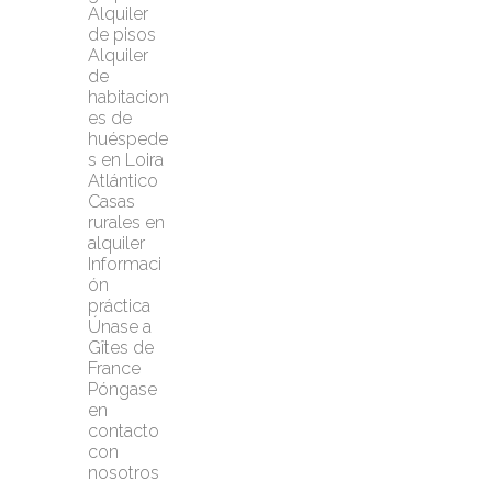
Alquiler 
de pisos
Alquiler 
de 
habitacion
es de 
huéspede
s en Loira 
Atlántico
Casas 
rurales en 
alquiler
Informaci
ón 
práctica
Únase a 
Gîtes de 
France
Póngase 
en 
contacto 
con 
nosotros