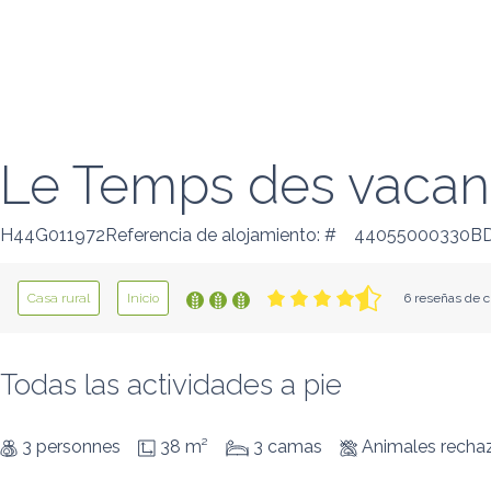
Le Temps des vaca
H44G011972Referencia de alojamiento: #
44055000330BDN
Casa rural
Inicio
6 reseñas de c
Todas las actividades a pie
3 personnes
38 m²
3 camas
Animales recha