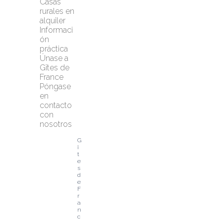
Casas 
rurales en 
alquiler
Informaci
ón 
práctica
Únase a 
Gîtes de 
France
Póngase 
en 
contacto 
con 
nosotros
G
î
t
e
s 
d
e 
F
r
a
n
c