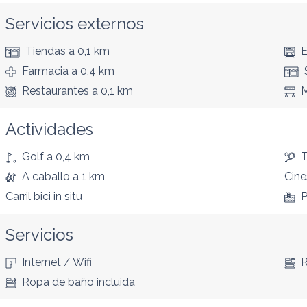
Servicios externos
Tiendas
a 0,1 km
E
Farmacia
a 0,4 km
Restaurantes
a 0,1 km
Actividades
Golf
a 0,4 km
T
A caballo
a 1 km
Cine
Carril bici
in situ
P
Servicios
Internet / Wifi
R
Ropa de baño incluida