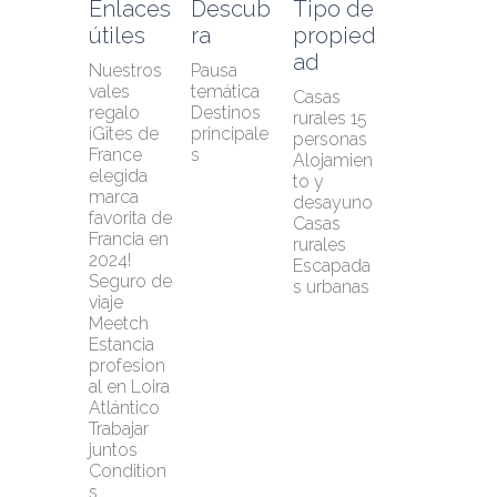
Enlaces 
Descub
Tipo de 
útiles
ra
propied
ad
Nuestros 
Pausa 
vales 
temática
Casas 
regalo
Destinos 
rurales 15 
¡Gîtes de 
principale
personas
France 
s
Alojamien
elegida 
to y 
marca 
desayuno
favorita de 
Casas 
Francia en 
rurales
2024!
Escapada
Seguro de 
s urbanas
viaje 
Meetch
Estancia 
profesion
al en Loira 
Atlántico
Trabajar 
juntos
Condition
s 