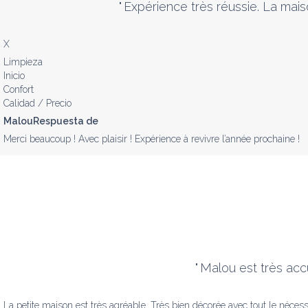
"
Expérience très réussie. La mais
X
Limpieza
Inicio
Confort
Calidad / Precio
MalouRespuesta de
Merci beaucoup ! Avec plaisir ! Expérience à revivre l’année prochaine !
"
Malou est très accu
La petite maison est très agréable. Très bien décorée avec tout le néces