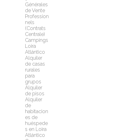
Générales 
de Vente 
Profession
nels 
(Contrats 
Centrale)
Campings 
Loira 
Atlántico
Alquiler 
de casas 
rurales 
para 
grupos
Alquiler 
de pisos
Alquiler 
de 
habitacion
es de 
huéspede
s en Loira 
Atlántico