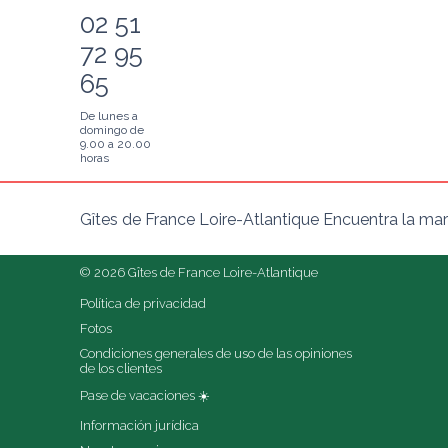
02 51
72 95
65
De lunes a
domingo de
9.00 a 20.00
horas
Gîtes de France Loire-Atlantique Encuentra la mar
© 2026 Gîtes de France Loire-Atlantique
Política de privacidad
Fotos
Condiciones generales de uso de las opiniones 
de los clientes
Pase de vacaciones ☀️
Información jurídica