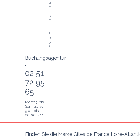
g
e
l 
s
e
i
t 
1
9
5
1
Buchungsagentur
:
02 51
72 95
65
Montag bis
Sonntag von
9.00 bis
20.00 Uhr
Finden Sie die Marke Gîtes de France Loire-Atlant