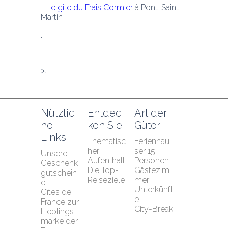
- 
Le gîte du Frais Cormier
 à Pont-Saint-
Martin
>.
Nützlic
Entdec
Art der 
he 
ken Sie
Güter
Links
Thematisc
Ferienhäu
her 
ser 15 
Unsere 
Aufenthalt
Personen
Geschenk
Die Top-
Gästezim
gutschein
Reiseziele
mer
e
Unterkünft
Gîtes de 
e
France zur 
City-Break
Lieblings
marke der 