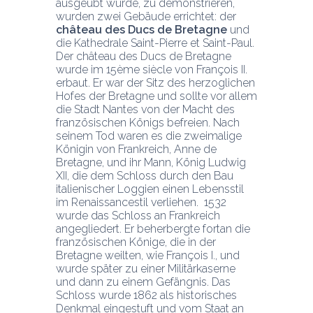
ausgeübt wurde, zu demonstrieren, 
wurden zwei Gebäude errichtet: der 
château des Ducs de Bretagne
 und 
die Kathedrale Saint-Pierre et Saint-Paul. 
Der château des Ducs de Bretagne 
wurde im 15ème siècle von François II. 
erbaut. Er war der Sitz des herzoglichen 
Hofes der Bretagne und sollte vor allem 
die Stadt Nantes von der Macht des 
französischen Königs befreien. Nach 
seinem Tod waren es die zweimalige 
Königin von Frankreich, Anne de 
Bretagne, und ihr Mann, König Ludwig 
XII, die dem Schloss durch den Bau 
italienischer Loggien einen Lebensstil 
im Renaissancestil verliehen.  1532 
wurde das Schloss an Frankreich 
angegliedert. Er beherbergte fortan die 
französischen Könige, die in der 
Bretagne weilten, wie François I., und 
wurde später zu einer Militärkaserne 
und dann zu einem Gefängnis. Das 
Schloss wurde 1862 als historisches 
Denkmal eingestuft und vom Staat an 