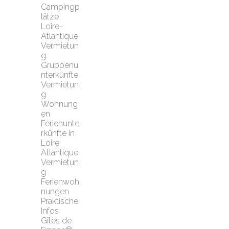
Campingp
lätze 
Loire-
Atlantique
Vermietun
g 
Gruppenu
nterkünfte
Vermietun
g 
Wohnung
en
Ferienunte
rkünfte in 
Loire 
Atlantique
Vermietun
g 
Ferienwoh
nungen
Praktische 
Infos
Gîtes de 