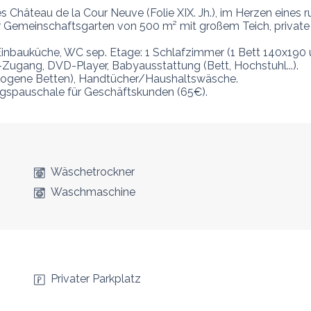
âteau de la Cour Neuve (Folie XIX. Jh.), im Herzen eines ru
er Gemeinschaftsgarten von 500 m² mit großem Teich, private 
inbauküche, WC sep. Etage: 1 Schlafzimmer (1 Bett 140x190 
ugang, DVD-Player, Babyausstattung (Bett, Hochstuhl...).

ezogene Betten), Handtücher/Haushaltswäsche.

ungspauschale für Geschäftskunden (65€).

Wäschetrockner
Waschmaschine
Privater Parkplatz