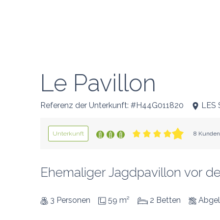
Le Pavillon
Referenz der Unterkunft: #H44G011820
LES 
Unterkunft
8 Kunden
Ehemaliger Jagdpavillon vor d
3 Personen
59 m²
2 Betten
Abgel