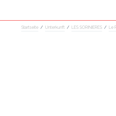
Startseite
/
Unterkunft
/
LES SORINIERES
/
Le P