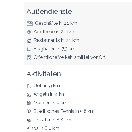
Außendienste
Geschäfte
in 2,1 km
Apotheke
in 2,1 km
Restaurants
in 2,1 km
Flughafen
in 7,3 km
Öffentliche Verkehrsmittel
vor Ort
Aktivitäten
Golf
in 9 km
Angeln
in 4 km
Museen
in 9 km
Städtisches Tennis
in 5,8 km
Theater
in 8,8 km
Kinos
in 6,4 km