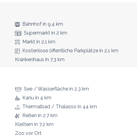
Bahnhof
in 9,4 km
Supermarkt
in 2 km
Markt
in 2,1 km
Kostenlose öffentliche Parkplätze
in 2,1 km
Krankenhaus
in 7,3 km
See / Wasserfläche
in 2,3 km
Kanu
in 4 km
Thermalbad / Thalasso
in 44 km
Reiten
in 2,7 km
Klettern
in 7,2 km
Zoo
vor Ort