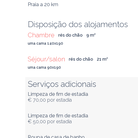
Praia
a 20 km
Disposição dos alojamentos
Chambre
rés do chão
9
 m
²
uma cama 140x190
Séjour/salon
rés do chão
21
 m
²
uma cama 90x190
Serviços adicionais
Limpeza de fim de estadia
€ 70,00
por estadia
Limpeza de fim de estadia
€ 50,00
por estadia
Roupa de casa de banho