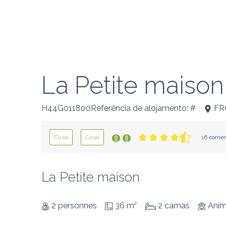
La Petite maison
H44G011800Referência de alojamento: #
FR
Casa
Casa
16 comen
La Petite maison
2 personnes
36 m²
2 camas
Anim