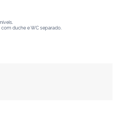
veis.

o com duche e WC separado.
