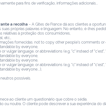
ente para fins de verificação, informações adicionais...
rante a recolha
 – A Gîtes de France dá aos clientes a oportu
suas próprias palavras e linguagem. No entanto, é-lhes pedid
 relativas à proteção dos consumidores,
, etc.,
ações fornecidas. not to copy other people's comments or 
rstandable by everyone,
vulgar language, or abbreviations (e.g. "c" instead of "c'est", "ki"
rstandable by everyone,
rstandable by everyone,
vulgar language, or abbreviations (e.g. "c" instead of "c'est", "ki"
tandable by everyone....),
 neutros possíveis.
rnece ao cliente um questionário que cobre o sédia.
ão ou noutra. O cliente pode descrever a sua experiência do di