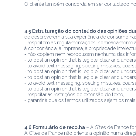
O cliente também concorda em ser contactado novam
4.5 Estruturação do conteúdo das opiniões du
de descreverem a sua experiência de consumo nas 
- respeitem as regulamentações, nomeadamente as
à concorrência, à imprensa, à propriedade intelectual
- não copiem nem reproduzam nenhuma das inform
- to post an opinion that is legible, clear and unde
- to avoid text messaging, spelling mistakes, coarse or 
- to post an opinion that is legible, clear and unde
- to post an opinion that is legible, clear and unde
- to avoid text messaging, spelling mistakes, coarse or 
- to post an opinion that is legible, clear and unders
- respeitar as restrições de extensão do texto,
- garantir à que os termos utilizados sejam os mais
4.6 Formulário de recolha
 – A Gîtes de France fo
A Gîtes de France não orienta a opinião numa direç