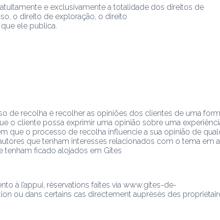
ratuitamente e exclusivamente a totalidade dos direitos de
o, o direito de exploração, o direito
 que ele publica.
so de recolha é recolher as opiniões dos clientes de uma form
que o cliente possa exprimir uma opinião sobre uma experiênci
que o processo de recolha influencie a sua opinião de qual
os autores que tenham interesses relacionados com o tema em a
ue tenham ficado alojados em Gîtes
o à l’appui, réservations faîtes via www.gites-de-
ion ou dans certains cas directement auprèsès des propriétair