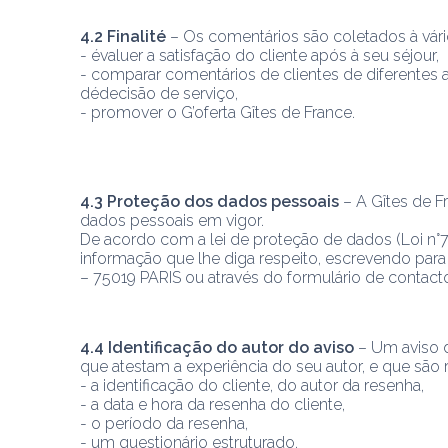
4.2 Finalité
 – Os comentários são coletados à vário
- évaluer a satisfação do cliente após à seu séjour,
- comparar comentários de clientes de diferentes 
dédecisão de serviço,
- promover o G’oferta Gîtes de France.
4.3 Proteção dos dados pessoais
 – A Gîtes de 
dados pessoais em vigor.
De acordo com a lei de proteção de dados (Loi n°78-1
informação que lhe diga respeito, escrevendo para 
– 75019 PARIS ou através do formulário de conta
4.4 Identificação do autor do aviso
 – Um aviso 
que atestam a experiência do seu autor, e que são r
- a identificação do cliente, do autor da resenha,
- a data e hora da resenha do cliente,
- o período da resenha,
- um questionário estruturado.