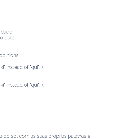
nidade
o que:
opinions,
 instead of "qui"...),
 instead of "qui"...),
a do sol com as suas próprias palavras e 