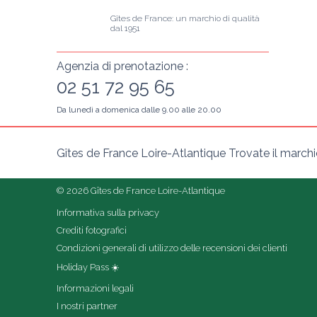
Gîtes de France: un marchio di qualità 
dal 1951
Agenzia di prenotazione :
02 51 72 95 65
Da lunedì a domenica dalle 9.00 alle 20.00
Gîtes de France Loire-Atlantique Trovate il marchio 
© 2026 Gîtes de France Loire-Atlantique
Informativa sulla privacy
Crediti fotografici
Condizioni generali di utilizzo delle recensioni dei clienti
Holiday Pass ☀️
Informazioni legali
I nostri partner