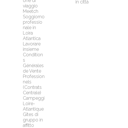
one di 
in città
viaggio 
Meetch
Soggiorno 
professio
nale in 
Loira 
Atlantica
Lavorare 
insieme
Condition
s 
Générales 
de Vente 
Profession
nels 
(Contrats 
Centrale)
Campeggi 
Loire-
Atlantique
Gîtes di 
gruppo in 
affitto