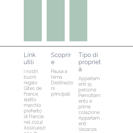
Link 
Scoprir
Tipo di 
utili
e
propriet
à
I nostri 
Pausa a 
buoni 
tema
Appartam
regalo
Destinazio
enti 15 
Gîtes de 
ni 
persone
France 
principali
Pernottam
eletto 
ento e 
marchio 
prima 
preferito 
colazione
di Francia 
Appartam
nel 2024!
enti
Assicurazi
Vacanza 