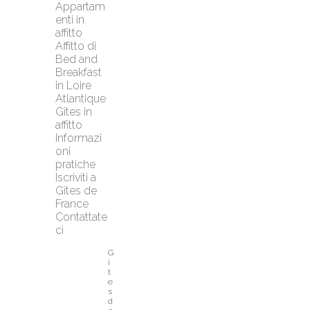
Appartam
enti in 
affitto
Affitto di 
Bed and 
Breakfast 
in Loire 
Atlantique
Gîtes in 
affitto
Informazi
oni 
pratiche
Iscriviti a 
Gîtes de 
France
Contattate
ci
G
î
t
e
s 
d