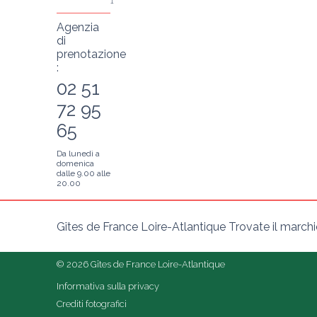
1
Agenzia
di
prenotazione
:
02 51
72 95
65
Da lunedì a
domenica
dalle 9.00 alle
20.00
Gîtes de France Loire-Atlantique Trovate il marchio 
© 2026 Gîtes de France Loire-Atlantique
Informativa sulla privacy
Crediti fotografici