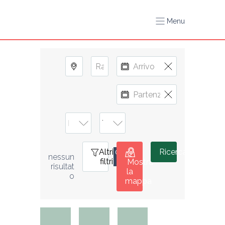
Menu
Altri
0
Ricerca
nessun 
filtri
Mostra
risultat
la
o
mappa