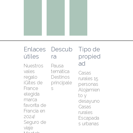
Enlaces 
Descub
Tipo de 
útiles
ra
propied
ad
Nuestros 
Pausa 
vales 
temática
Casas 
regalo
Destinos 
rurales 15 
¡Gîtes de 
principale
personas
France 
s
Alojamien
elegida 
to y 
marca 
desayuno
favorita de 
Casas 
Francia en 
rurales
2024!
Escapada
Seguro de 
s urbanas
viaje 