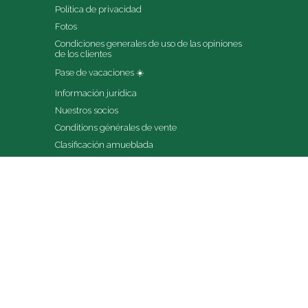
Política de privacidad
Fotos
Condiciones generales de uso de las opiniones 
de los clientes
Pase de vacaciones ☀️
Información jurídica
Nuestros socios
Conditions générales de vente
Clasificación amueblada