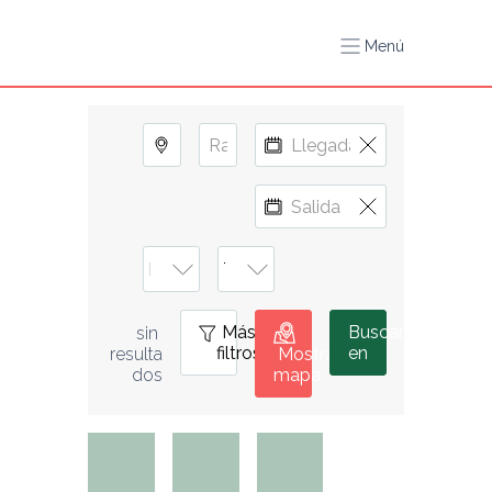
Menú
Más
0
Buscar
sin 
filtros
en
resulta
Mostrar
dos
mapa