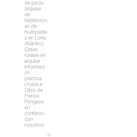
de pisos
Alquiler 
de 
habitacion
es de 
huéspede
s en Loira 
Atlántico
Casas 
rurales en 
alquiler
Informaci
ón 
práctica
Únase a 
Gîtes de 
France
Póngase 
en 
contacto 
con 
nosotros
G