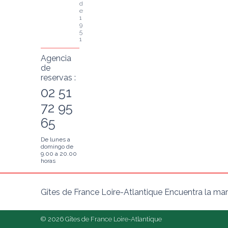
d
e 
1
9
5
1
Agencia
de
reservas :
02 51
72 95
65
De lunes a
domingo de
9.00 a 20.00
horas
Gîtes de France Loire-Atlantique Encuentra la mar
© 2026 Gîtes de France Loire-Atlantique