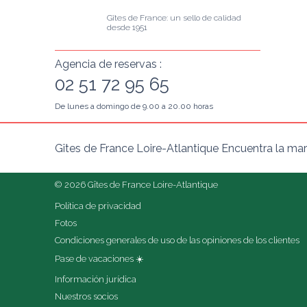
Gîtes de France: un sello de calidad 
desde 1951
Agencia de reservas :
02 51 72 95 65
De lunes a domingo de 9.00 a 20.00 horas
Gîtes de France Loire-Atlantique Encuentra la mar
© 2026 Gîtes de France Loire-Atlantique
Política de privacidad
Fotos
Condiciones generales de uso de las opiniones de los clientes
Pase de vacaciones ☀️
Información jurídica
Nuestros socios