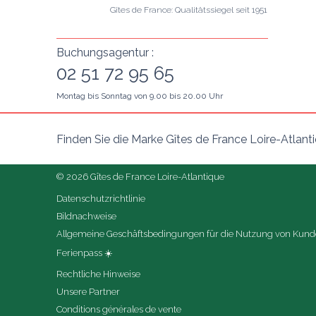
Gîtes de France: Qualitätssiegel seit 1951
Buchungsagentur :
02 51 72 95 65
Montag bis Sonntag von 9.00 bis 20.00 Uhr
Finden Sie die Marke Gîtes de France Loire-Atlant
© 2026 Gîtes de France Loire-Atlantique
Datenschutzrichtlinie
Bildnachweise
Allgemeine Geschäftsbedingungen für die Nutzung von Ku
Ferienpass ☀️
Rechtliche Hinweise
Unsere Partner
Conditions générales de vente