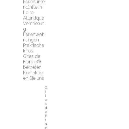
Ferienunte
rkünfte in 
Loire 
Atlantique
Vermietun
g 
Ferienwoh
nungen
Praktische 
Infos
Gîtes de 
France® 
beitreten
Kontaktier
en Sie uns
G
î
t
e
s 
d
e 
F
r
a
n