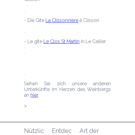
- Die Gîte 
La Clissonnière
 à Clisson
- Le gîte 
Le Clos St Martin
 in Le Cellier
Sehen Sie sich unsere anderen 
Unterkünfte im Herzen des Weinbergs 
an 
hier
.
>.
Nützlic
Entdec
Art der 