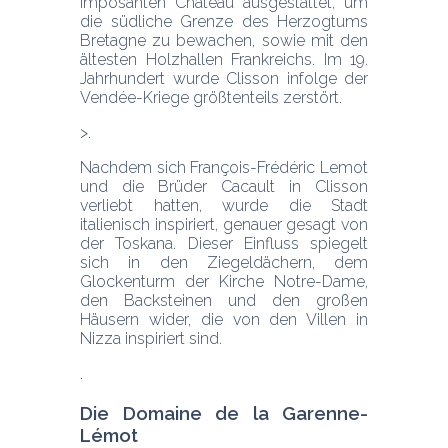
imposanten Château ausgestattet, um 
die südliche Grenze des Herzogtums 
Bretagne zu bewachen, sowie mit den 
ältesten Holzhallen Frankreichs. Im 19. 
Jahrhundert wurde Clisson infolge der 
Vendée-Kriege größtenteils zerstört.
Nachdem sich François-Frédéric Lemot 
und die Brüder Cacault in Clisson 
verliebt hatten, wurde die Stadt 
italienisch inspiriert, genauer gesagt von 
der Toskana. Dieser Einfluss spiegelt 
sich in den Ziegeldächern, dem 
Glockenturm der Kirche Notre-Dame, 
den Backsteinen und den großen 
Häusern wider, die von den Villen in 
Nizza inspiriert sind.
Die Domaine de la Garenne-
Lémot