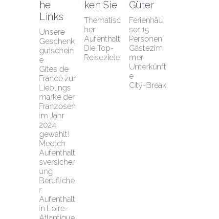
he 
ken Sie
Güter
Links
Thematisc
Ferienhäu
her 
ser 15 
Unsere 
Aufenthalt
Personen
Geschenk
Die Top-
Gästezim
gutschein
Reiseziele
mer
e
Unterkünft
Gîtes de 
e
France zur 
City-Break
Lieblings
marke der 
Franzosen 
im Jahr 
2024 
gewählt!
Meetch 
Aufenthalt
sversicher
ung
Berufliche
r 
Aufenthalt 
in Loire-
Atlantique