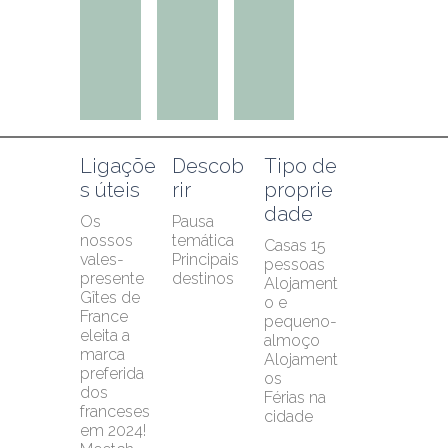
Ligaçõe
Descob
Tipo de 
s úteis
rir
proprie
dade
Os 
Pausa 
nossos 
temática
Casas 15 
vales-
Principais 
pessoas
presente
destinos
Alojament
Gîtes de 
o e 
France 
pequeno-
eleita a 
almoço
marca 
Alojament
preferida 
os
dos 
Férias na 
franceses 
cidade
em 2024!