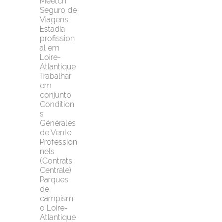
Meetch 
Seguro de 
Viagens
Estadia 
profission
al em 
Loire-
Atlantique
Trabalhar 
em 
conjunto
Condition
s 
Générales 
de Vente 
Profession
nels 
(Contrats 
Centrale)
Parques 
de 
campism
o Loire-
Atlantique