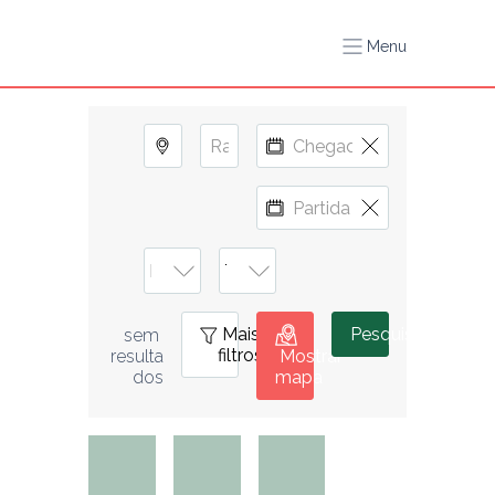
Menu
Mais
0
Pesquisar
sem 
filtros
resulta
Mostrar
dos
mapa