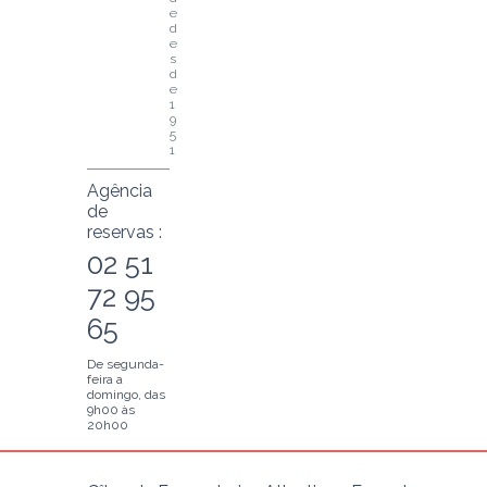
e 
d
e
s
d
e 
1
9
5
1
Agência
de
reservas :
02 51
72 95
65
De segunda-
feira a
domingo, das
9h00 às
20h00