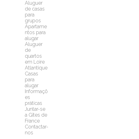
Aluguer 
de casas 
para 
grupos
Apartame
ntos para 
alugar
Aluguer 
de 
quartos 
em Loire 
Atlantique
Casas 
para 
alugar
Informaçõ
es 
práticas
Juntar-se 
a Gîtes de 
France
Contactar-
nos