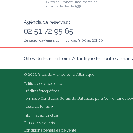
Gîtes de France: uma marca de 
qualidade desde 1951
Agência de reservas :
02 51 72 95 65
De segunda-feira a domingo, das 9h00 às 20h00
Gîtes de France Loire-Atlantique Encontre a marc
© 2026 Gîtes de France Loire-Atlantique
Política de privacidade
Créditos fotográficos
Termos e Condições Gerais de Utilização para Comentários de 
Passe de férias ☀️
Informação jurídica
Os nossos parceiros
Conditions générales de vente