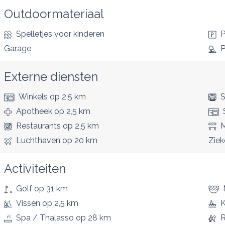
Outdoormateriaal
Spelletjes voor kinderen
P
Garage
P
Externe diensten
Winkels
op 2,5 km
S
Apotheek
op 2,5 km
Restaurants
op 2,5 km
M
Luchthaven
op 20 km
Ziek
Activiteiten
Golf
op 31 km
Vissen
op 2,5 km
Spa / Thalasso
op 28 km
R