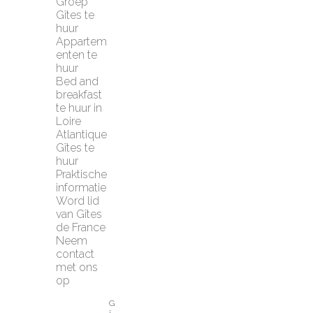
Groep 
Gîtes te 
huur
Appartem
enten te 
huur
Bed and 
breakfast 
te huur in 
Loire 
Atlantique
Gîtes te 
huur
Praktische 
informatie
Word lid 
van Gîtes 
de France
Neem 
contact 
met ons 
op
G