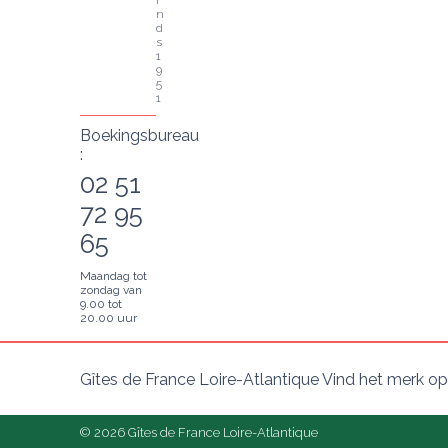
i
n
d
s 
1
9
5
1
Boekingsbureau
:
02 51
72 95
65
Maandag tot
zondag van
9.00 tot
20.00 uur
Gîtes de France Loire-Atlantique Vind het merk op
© 2026 Gîtes de France Loire-Atlantique