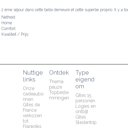
2 ème séjour dans cette belle demeure et cette superbe proprio. Il y a t
Netheid
Home
Comfort
Kwaliteit / Prijs
Nuttige 
Ontdek
Type 
links
eigend
Thema 
om
pauze
Onze 
Topbeste
cadeaubo
Gîtes 15 
mmingen
nnen
personen
Gîtes de 
Logies en 
France 
ontbijt
verkozen 
Gîtes
tot 
Stedentrip
Frankrijks 