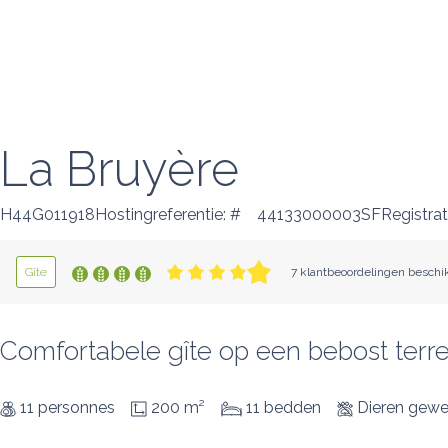
La Bruyère
H44G011918Hostingreferentie: #
44133000003SFRegistrat
Gîte
7 klantbeoordelingen beschi
Comfortabele gîte op een bebost terre
11 personnes
200 m²
11 bedden
Dieren gewe