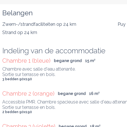
Belangen
Zwem-/strandfaciliteiten
op 24 km
Puy 
Strand
op 24 km
Indeling van de accommodatie
Chambre 1 (bleue)
begane grond
15
 m
²
Chambre avec salle d'eau attenante. 

Sortie sur terrasse en bois.
3 bedden 90x190
Chambre 2 (orange)
begane grond
16
 m
²
Accessible PMR. Chambre spacieuse avec salle d'eau attenan
Sortie sur terrasse en bois.
2 bedden 90x190
Chambre 3 (violette)
begane grond
18
 m
²