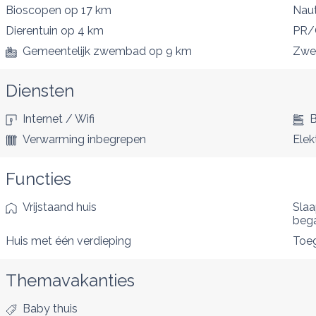
Bioscopen
op 17 km
Naut
Dierentuin
op 4 km
PR/
Gemeentelijk zwembad
op 9 km
Zw
Diensten
Internet / Wifi
B
Verwarming inbegrepen
Elek
Functies
Vrijstaand huis
Sla
beg
Huis met één verdieping
Toe
Themavakanties
Baby thuis