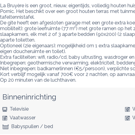
La Bruyère is een groot, nieuw, eigentijds, volledig houten h
Pornic. Het beschikt over een groot houten terras met tuinmeubi
tafeltennistafel.

De gîte heeft een afgesloten garage met een grote extra koel
mobiliteit): grote leefruimte (77 m²) met grote ramen op het 
slaapkamers, elk met 2 of 3 aparte bedden (90x200) (2 slaa
aparte toiletten.

Optioneel (zie eigenaars): mogelijkheid om 1 extra slaapkamer
eigen doucheruimte en toilet).

Extra faciliteiten: wifi, radio/cd, baby uitrusting, wasdroger 
Inbegrepen: geothermische verwarming, elektriciteit, bedden
Niet inbegrepen: badkamerlinnen (€5/persoon), verplichte 
Kort verblijf mogelijk vanaf 700€ voor 2 nachten, op aanvraag
Op 20 minuten van de luchthaven.
Binneninrichting
Televisie
W
Vaatwasser
Babyspullen / bed