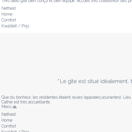
Très beau gite bien conçu et bien équipé. Accueil très chaleureux des pro
Netheid
Home
Comfort
Kwaliteit / Prijs
"
Le gîte est situé idéalement,
Que du bonheur, les résidentes étaient ravies (apaisées,souriantes). Lieu 
Cathie est très accueillante,

Merci 🙏
Netheid
Home
Comfort