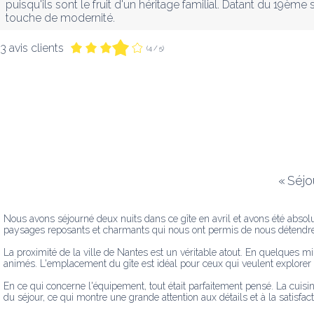
puisqu'ils sont le fruit d'un héritage familial. Datant du 19ème 
touche de modernité.
3 avis clients
(4 / 5)
«
Séjo
Nous avons séjourné deux nuits dans ce gîte en avril et avons été absolu
paysages reposants et charmants qui nous ont permis de nous détendre
La proximité de la ville de Nantes est un véritable atout. En quelques m
animés. L'emplacement du gîte est idéal pour ceux qui veulent explorer 
En ce qui concerne l'équipement, tout était parfaitement pensé. La cuisi
du séjour, ce qui montre une grande attention aux détails et à la satisfact