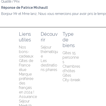
Qualité / Prix
Réponse de Patrice Michault
Bonjour Mr et Mme Ianz, Nous vous remercions pour avoir pris le temps
Liens 
Découv
Type 
utiles
rir
de 
biens
Nos 
Séjour 
bons-
thématiqu
Gîtes 15 
cadeaux
e
personne
Gîtes de 
Les 
s
France 
destinatio
Chambres 
élue 
ns phares
d'hôtes
Marque 
Gîtes
préférée 
City-break
des 
français 
en 2024 !
Assurance 
Séjour 
Meetch