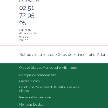
réservation :
02 51
72 95
65
Lundi au
dimanche de
9h00 à
20h00
Retrouvez la marque Gîtes de France Loire-Atlant
© 2026 Gîtes de France Loire-Atlantique
Politique de confidentialité
Crédits photos
Conditions Générales d'Utilisation des Avis 
Clients
Passeport Vacances ☀️
Mentions légales