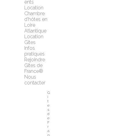
ents
Location 
Chambre 
d'hôtes en 
Loire 
Atlantique
Location 
Gîtes
Infos 
pratiques
Rejoindre 
Gîtes de 
France®
Nous 
contacter
G
î
t
e
s 
d
e 
F
r
a
n