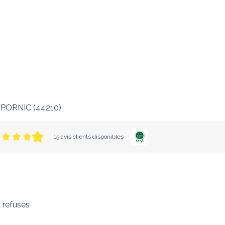
PORNIC
(
44210
)
15 avis clients disponibles
 refusés