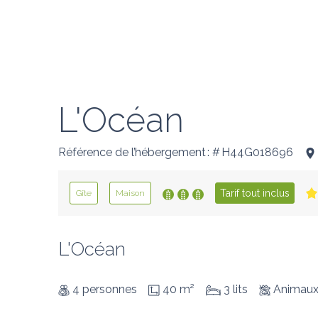
L'Océan
Référence de l’hébergement : # H44G018696
Tarif tout inclus
Gîte
Maison
L'Océan
4 personnes
40 m²
3 lits
Animaux