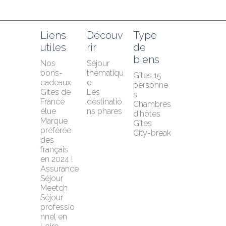
Liens 
Découv
Type 
utiles
rir
de 
biens
Nos 
Séjour 
bons-
thématiqu
Gîtes 15 
cadeaux
e
personne
Gîtes de 
Les 
s
France 
destinatio
Chambres 
élue 
ns phares
d'hôtes
Marque 
Gîtes
préférée 
City-break
des 
français 
en 2024 !
Assurance 
Séjour 
Meetch
Séjour 
professio
nnel en 