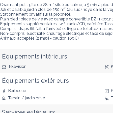
Charmant petit gîte de 28 m² situé au calme, à 5 min à pied 
Joli et paisible jardin clos de 250 m² (au sud) noyé dans la vég
Stationnement privatif sur la propriété.

Plain pied : pièce de vie avec canapé convertible BZ (130x190
Equipements supplémentaires : wifi, radio/CD, cafetière Tass
Compris : draps (lit fait à l'arrivée) et linge de toilette/maison.

Non-compris: électricité, chauffage électrique et taxe de séjour
Animaux acceptés (2 maxi - caution 100€).
Équipements intérieurs
Télévision
K
Équipements extérieurs
Barbecue
P
Terrain / jardin privé
T
Services extérieurs