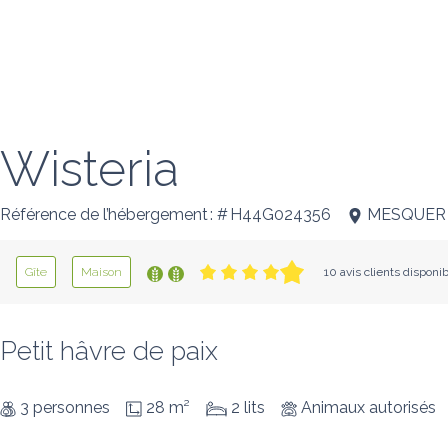
Wisteria
Référence de l’hébergement : # H44G024356
MESQUER
Gîte
Maison
10 avis clients disponi
Petit hâvre de paix
3 personnes
28 m²
2 lits
Animaux autorisés