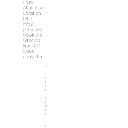
Loire 
Atlantique
Location 
Gîtes
Infos 
pratiques
Rejoindre 
Gîtes de 
France®
Nous 
contacter
G
î
t
e
s 
d
e 
F
r
a
n
c
e 
: 
l
a