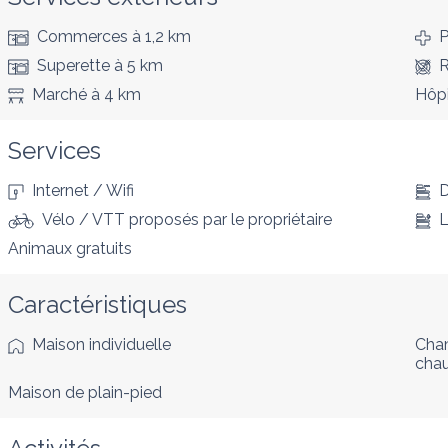
Commerces
à 1,2 km
P
Superette
à 5 km
R
Marché
à 4 km
Hôpi
Services
Internet / Wifi
D
Vélo / VTT proposés par le propriétaire
L
Animaux gratuits
Caractéristiques
Maison individuelle
Cham
cha
Maison de plain-pied