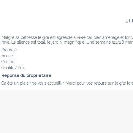
«
U
Malgré sa petitesse le gîte est agréable à vivre car bien aménagé et f
rêve. Le silence est total, le jardin, magnifique. Une semaine (21/28 m
Propreté
Accueil
Confort
Qualité / Prix
Réponse du propriétaire
Ca été un plaisir de vous accueillir. Merci pour vos retours sur le gîte lor