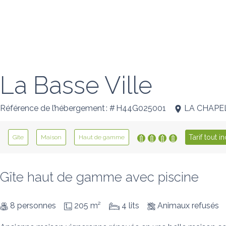
La Basse Ville
Référence de l’hébergement : # H44G025001
LA CHAPE
Tarif tout i
Gîte
Maison
Haut de gamme
Gîte haut de gamme avec piscine
8 personnes
205 m²
4 lits
Animaux refusés