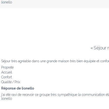
lionello
«
Séjour 
Séjour très agréable dans une grande maison très bien équipée et confort
Propreté
Accueil
Confort
Qualité / Prix
Réponse de lionello
j'ai été ravi de recevoir ce groupe très sympathique la communication était
lionello