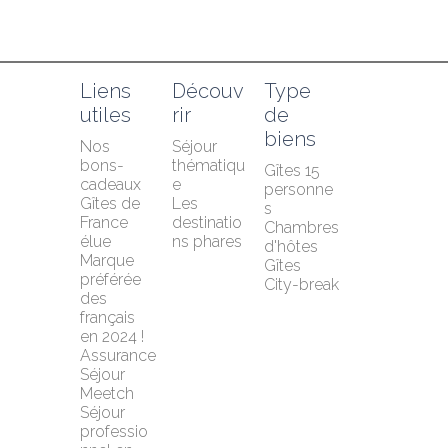
Liens 
Découv
Type 
utiles
rir
de 
biens
Nos 
Séjour 
bons-
thématiqu
Gîtes 15 
cadeaux
e
personne
Gîtes de 
Les 
s
France 
destinatio
Chambres 
élue 
ns phares
d'hôtes
Marque 
Gîtes
préférée 
City-break
des 
français 
en 2024 !
Assurance 
Séjour 
Meetch
Séjour 
professio