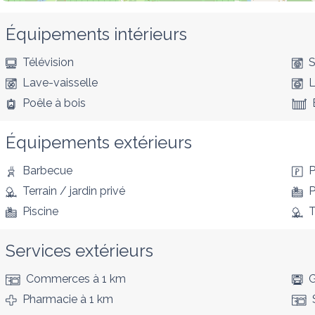
Équipements intérieurs
Télévision
S
Lave-vaisselle
L
Poêle à bois
Équipements extérieurs
Barbecue
P
Terrain / jardin privé
P
Piscine
T
Services extérieurs
Commerces
à 1 km
G
Pharmacie
à 1 km