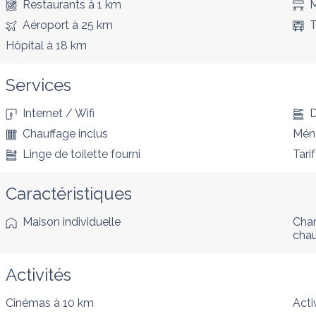
Restaurants
à 1 km
M
Aéroport
à 25 km
T
Hôpital
à 18 km
Services
Internet / Wifi
D
Chauffage inclus
Ména
Linge de toilette fourni
Tarif
Caractéristiques
Maison individuelle
Cham
cha
Activités
Cinémas
à 10 km
Acti