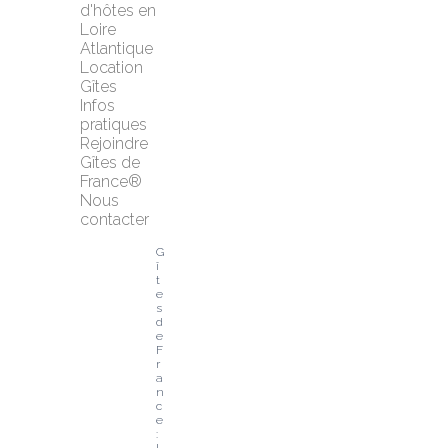
d'hôtes en 
Loire 
Atlantique
Location 
Gîtes
Infos 
pratiques
Rejoindre 
Gîtes de 
France®
Nous 
contacter
G
î
t
e
s 
d
e 
F
r
a
n
c
e 
: 
l