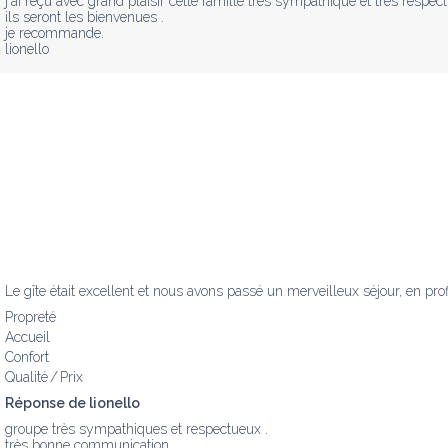
j'ai reçu avec grand plaisir cette famille très sympathique et très respect
ils seront les bienvenues .

je recommande.

lionello
Le gîte était excellent et nous avons passé un merveilleux séjour, en prof
Propreté
Accueil
Confort
Qualité / Prix
Réponse de lionello
groupe très sympathiques et respectueux .

très bonne communication.
