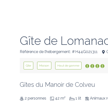
Gîte de Lomana
Référence de l’hébergement : # H44G021311
Gîte
Maison
Haut de gamme
Gîtes du Manoir de Colveu
2 personnes
42 m²
1 lit
Animaux r