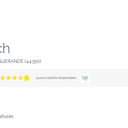
ch
GUERANDE
(
44350
)
24 avis clients disponibles
efusés