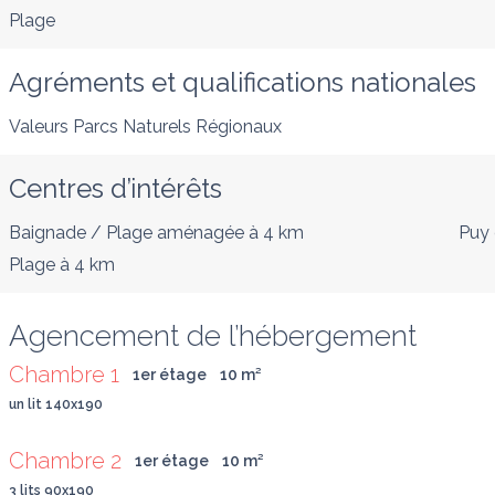
Plage
Agréments et qualifications nationales
Valeurs Parcs Naturels Régionaux
Centres d’intérêts
Baignade / Plage aménagée
à 4 km
Puy 
Plage
à 4 km
Agencement de l’hébergement
Chambre 1
1er étage
10
 m
²
un lit 140x190
Chambre 2
1er étage
10
 m
²
3 lits 90x190