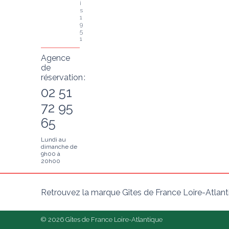
i
s 
1
9
5
1
Agence
de
réservation :
02 51
72 95
65
Lundi au
dimanche de
9h00 à
20h00
Retrouvez la marque Gîtes de France Loire-Atlant
© 2026 Gîtes de France Loire-Atlantique