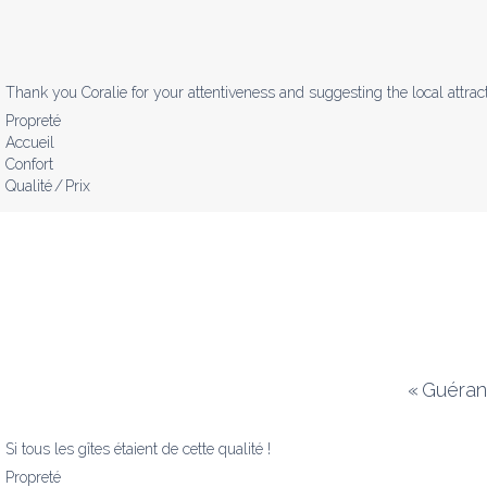
Thank you Coralie for your attentiveness and suggesting the local attra
Propreté
Accueil
Confort
Qualité / Prix
«
Guérand
Si tous les gîtes étaient de cette qualité !
Propreté