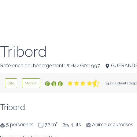
Tribord
Référence de l’hébergement : # H44G011997
GUERAND
Gîte
Maison
14 avis clients disp
Tribord
5 personnes
72 m²
4 lits
Animaux autorisés