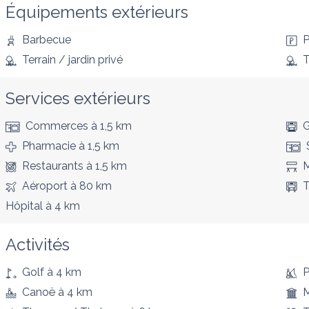
Équipements extérieurs
Barbecue
P
Terrain / jardin privé
T
Services extérieurs
Commerces
à 1,5 km
G
Pharmacie
à 1,5 km
Restaurants
à 1,5 km
M
Aéroport
à 80 km
T
Hôpital
à 4 km
Activités
Golf
à 4 km
P
Canoë
à 4 km