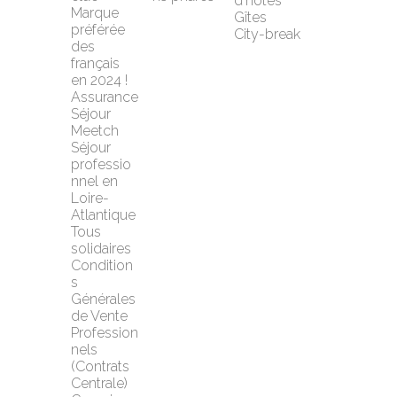
d'hôtes
Marque 
Gîtes
préférée 
City-break
des 
français 
en 2024 !
Assurance 
Séjour 
Meetch
Séjour 
professio
nnel en 
Loire-
Atlantique
Tous 
solidaires
Condition
s 
Générales 
de Vente 
Profession
nels 
(Contrats 
Centrale)