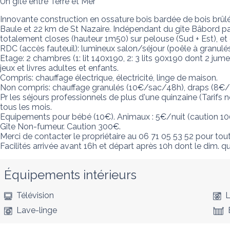
Un gîte entre Terre et Mer
Innovante construction en ossature bois bardée de bois brûlé 
Baule et 22 km de St Nazaire. Indépendant du gîte Bâbord par 
totalement closes (hauteur 1m50) sur pelouse (Sud + Est), e
RDC (accès fauteuil): lumineux salon/séjour (poêle à granulé
Etage: 2 chambres (1: lit 140x190, 2: 3 lits 90x190 dont 2 jum
jeux et livres adultes et enfants. 

Compris: chauffage électrique, électricité, linge de maison.

Non compris: chauffage granulés (10€/sac/48h), draps (8€/p),
Pr les séjours professionnels de plus d'une quinzaine (Tarifs n
tous les mois. 

Equipements pour bébé (10€). Animaux : 5€/nuit (caution 100
Gîte Non-fumeur. Caution 300€.

Merci de contacter le propriétaire au 06 71 05 53 52 pour tout
Facilités arrivée avant 16h et départ après 10h dont le dim. qu
Équipements intérieurs
Télévision
L
Lave-linge