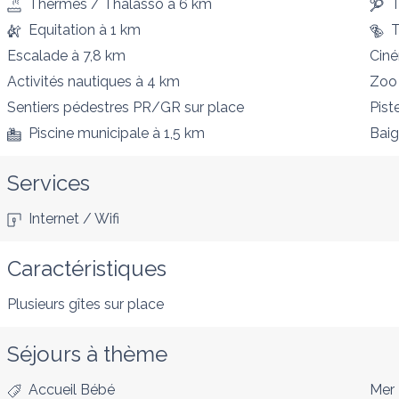
Thermes / Thalasso
à 6 km
T
Equitation
à 1 km
T
Escalade
à 7,8 km
Cin
Activités nautiques
à 4 km
Zoo
Sentiers pédestres PR/GR
sur place
Pist
Piscine municipale
à 1,5 km
Bai
Services
Internet / Wifi
Caractéristiques
Plusieurs gîtes sur place
Séjours à thème
Accueil Bébé
Mer