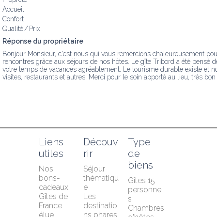
Accueil
Confort
Qualité / Prix
Réponse du propriétaire
Bonjour Monsieur, c'est nous qui vous remercions chaleureusement pour c
rencontres grâce aux séjours de nos hôtes. Le gîte Tribord a été pensé de 
votre temps de vacances agréablement. Le tourisme durable existe et no
visites, restaurants et autres. Merci pour le soin apporté au lieu, très bo
Liens 
Découv
Type 
utiles
rir
de 
biens
Nos 
Séjour 
bons-
thématiqu
Gîtes 15 
cadeaux
e
personne
Gîtes de 
Les 
s
France 
destinatio
Chambres 
élue 
ns phares