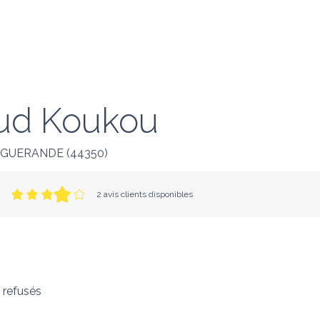
ud Koukou
GUERANDE
(
44350
)
2 avis clients disponibles
 refusés