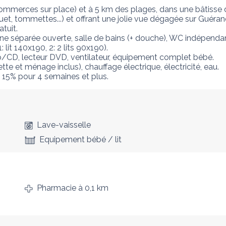
merces sur place) et à 5 km des plages, dans une bâtisse du
et, tommettes...) et offrant une jolie vue dégagée sur Guérande
uit.

sine séparée ouverte, salle de bains (+ douche), WC indépend
it 140x190, 2: 2 lits 90x190).  

io/CD, lecteur DVD, ventilateur, équipement complet bébé. 

tte et ménage inclus), chauffage électrique, électricité, eau.

 15% pour 4 semaines et plus.
Lave-vaisselle
Equipement bébé / lit
Pharmacie
à 0,1 km