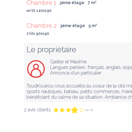
Chambre 1
3ème étage
7
 m
²
un lit 140x190
Chambre 2
3ème étage
5
 m
²
2 lits 90x190
Le propriétaire
Gaëlle et Maxime
Langues parlées :
français
, 
anglais
, 
esp
Annonce d’un particulier
ToudKoukou vous accueille au coeur de la cité médi
sports nautiques, bateau, petits commerces, marais
bénéficiant du calme de sa situation. Ambiance c
2 avis clients
(4 / 5)