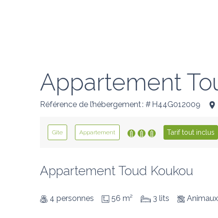
Appartement To
Référence de l’hébergement : # H44G012009
Tarif tout inclus
Gîte
Appartement
Appartement Toud Koukou
4 personnes
56 m²
3 lits
Animaux