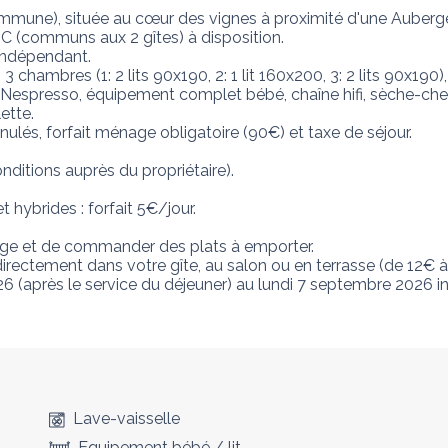
mmune), située au cœur des vignes à proximité d'une Auberge 
 (communs aux 2 gîtes) à disposition. 

ndépendant. 

chambres (1: 2 lits 90x190, 2: 1 lit 160x200, 3: 2 lits 90x190),
espresso, équipement complet bébé, chaîne hifi, sèche-cheveux
ette. 

nulés, forfait ménage obligatoire (90€) et taxe de séjour. 

onditions auprès du propriétaire).

hybrides : forfait 5€/jour.

erge et de commander des plats à emporter.

irectement dans votre gîte, au salon ou en terrasse (de 12€ 
(après le service du déjeuner) au lundi 7 septembre 2026 inc
Lave-vaisselle
Equipement bébé / lit