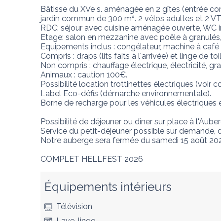
Bâtisse du XVe s. aménagée en 2 gîtes (entrée co
jardin commun de 300 m². 2 vélos adultes et 2 VTC
RDC: séjour avec cuisine aménagée ouverte, WC i
Etage: salon en mezzanine avec poêle à granulés, 3 
Equipements inclus : congélateur, machine à café N
Compris : draps (lits faits à l'arrivée) et linge de toil
Non compris : chauffage électrique, électricité, gra
Animaux : caution 100€.

Possibilité location trottinettes électriques (voir c
Label Eco-défis (démarche environnementale).

Borne de recharge pour les véhicules électriques et 
Possibilité de déjeuner ou dîner sur place à l'Aub
Service du petit-déjeuner possible sur demande, d
Notre auberge sera fermée du samedi 15 août 2026 
COMPLET HELLFEST 2026
Équipements intérieurs
Télévision
Lave-linge