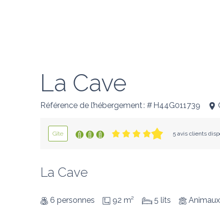
La Cave
Référence de l’hébergement : # H44G011739
Gîte
5 avis clients dis
La Cave
6 personnes
92 m²
5 lits
Animaux 