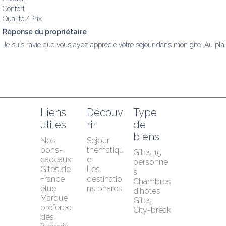
Confort
Qualité / Prix
Réponse du propriétaire
Je suis ravie que vous ayez apprécié votre séjour dans mon gîte .Au plai
Liens 
Découv
Type 
utiles
rir
de 
biens
Nos 
Séjour 
bons-
thématiqu
Gîtes 15 
cadeaux
e
personne
Gîtes de 
Les 
s
France 
destinatio
Chambres 
élue 
ns phares
d'hôtes
Marque 
Gîtes
préférée 
City-break
des 