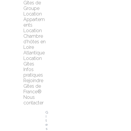
Gîtes de 
Groupe
Location 
Appartem
ents
Location 
Chambre 
d'hôtes en 
Loire 
Atlantique
Location 
Gîtes
Infos 
pratiques
Rejoindre 
Gîtes de 
France®
Nous 
contacter
G
î
t
e
s 