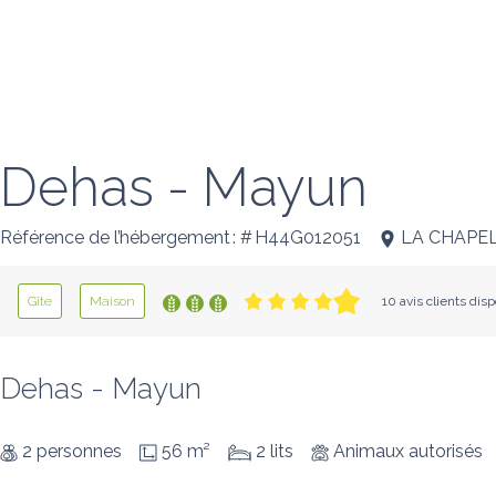
Dehas - Mayun
Référence de l’hébergement : # H44G012051
LA CHAPE
Gîte
Maison
10 avis clients dis
Dehas - Mayun
2 personnes
56 m²
2 lits
Animaux autorisés