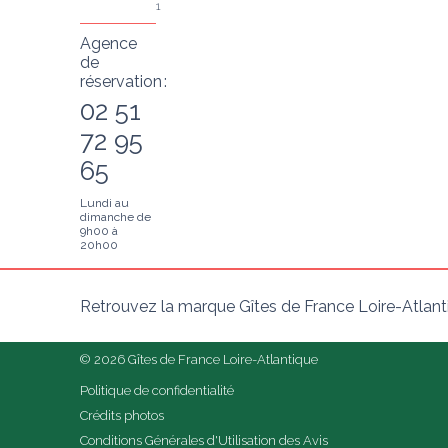
1
Agence
de
réservation :
02 51
72 95
65
Lundi au
dimanche de
9h00 à
20h00
Retrouvez la marque Gîtes de France Loire-Atlant
© 2026 Gîtes de France Loire-Atlantique
Politique de confidentialité
Crédits photos
Conditions Générales d'Utilisation des Avis 