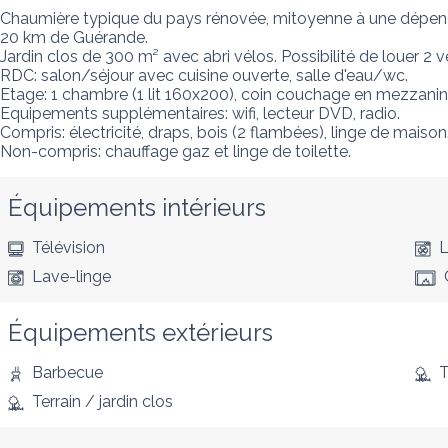
Chaumière typique du pays rénovée, mitoyenne à une dépendan
20 km de Guérande. 

Jardin clos de 300 m² avec abri vélos. Possibilité de louer 2 
RDC: salon/séjour avec cuisine ouverte, salle d'eau/wc. 

Etage: 1 chambre (1 lit 160x200), coin couchage en mezzanine (
Equipements supplémentaires: wifi, lecteur DVD, radio. 

Compris: électricité, draps, bois (2 flambées), linge de maison. 
Non-compris: chauffage gaz et linge de toilette.
Équipements intérieurs
Télévision
L
Lave-linge
Équipements extérieurs
Barbecue
T
Terrain / jardin clos