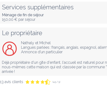
Services supplémentaires
Ménage de fin de séjour
150,00 €
par séjour
Le propriétaire
Nathaly et Michel
Langues parlées :
français
, 
anglais
, 
espagnol
, 
alle
Annonce d’un particulier
Déjà propriétaire d'un gîte d'enfant, l'accueil est naturel pou
nous-mêmes cette maison qui est classée par la commune "mais
arrivée !
13 avis clients
(4,5 / 5)