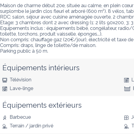
Maison de charme début 20e, située au calme, en plein cœur
surplombe le jardin clos fleuri et arboré (600 m²). 8 vélos, tab
RDC: salon, séjour avec cuisine aménagée ouverte, 2 chambres (1
Etage: 3 chambres dont 2 avec dressing (1: 2 lits 90x200, 3: 3 l
Equipements inclus : équipements bébé, congélateur, radio/CD,
toilette, torchons, produit vaisselle, éponges...). 

Non compris: chauffage gaz (20€/jour), électricité et taxe de s
Compris: draps, linge de toilette/de maison.

Parking public à 50 m.
Équipements intérieurs
Télévision
L
Lave-linge
Équipements extérieurs
Barbecue
J
Terrain / jardin privé
T