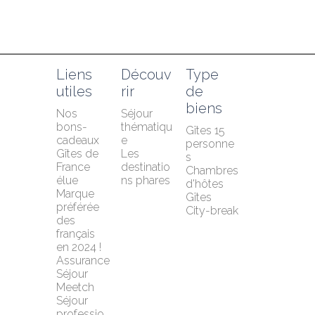
Liens 
Découv
Type 
utiles
rir
de 
biens
Nos 
Séjour 
bons-
thématiqu
Gîtes 15 
cadeaux
e
personne
Gîtes de 
Les 
s
France 
destinatio
Chambres 
élue 
ns phares
d'hôtes
Marque 
Gîtes
préférée 
City-break
des 
français 
en 2024 !
Assurance 
Séjour 
Meetch
Séjour 
professio