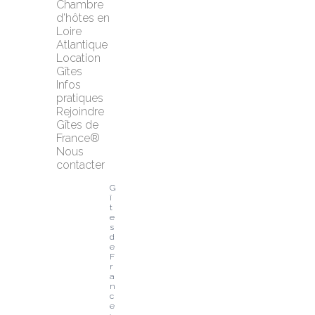
Chambre 
d'hôtes en 
Loire 
Atlantique
Location 
Gîtes
Infos 
pratiques
Rejoindre 
Gîtes de 
France®
Nous 
contacter
G
î
t
e
s 
d
e 
F
r
a
n
c
e 