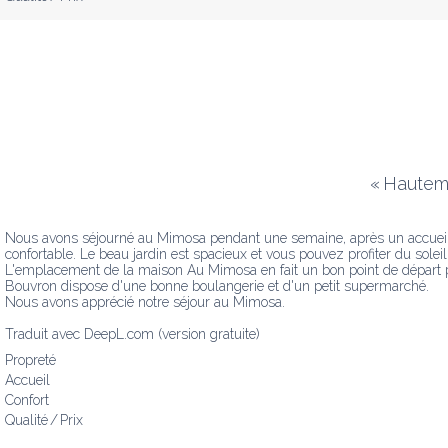
«
Hauteme
Nous avons séjourné au Mimosa pendant une semaine, après un accueil s
confortable. Le beau jardin est spacieux et vous pouvez profiter du soleil
L'emplacement de la maison Au Mimosa en fait un bon point de départ pou
Bouvron dispose d'une bonne boulangerie et d'un petit supermarché.

Nous avons apprécié notre séjour au Mimosa.

Traduit avec DeepL.com (version gratuite)
Propreté
Accueil
Confort
Qualité / Prix