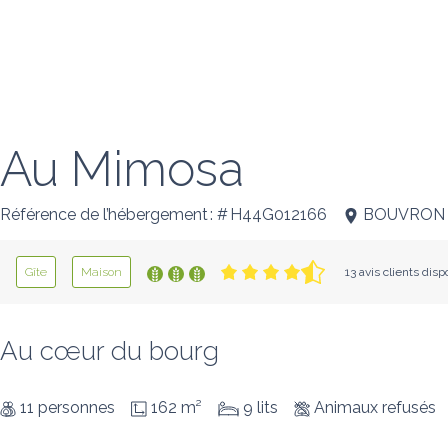
Au Mimosa
Référence de l’hébergement : # H44G012166
BOUVRON
Gîte
Maison
13 avis clients disp
Au cœur du bourg
11 personnes
162 m²
9 lits
Animaux refusés