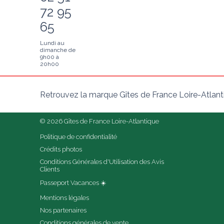
72 95
65
Lundi au
dimanche de
9h00 à
20h00
Retrouvez la marque Gîtes de France Loire-Atlant
© 2026 Gîtes de France Loire-Atlantique
Politique de confidentialité
Crédits photos
Conditions Générales d'Utilisation des Avis 
Clients
Passeport Vacances ☀️
Mentions légales
Nos partenaires
Conditions générales de vente