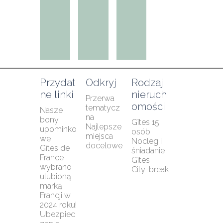
Przydat
Odkryj
Rodzaj 
ne linki
nieruch
Przerwa 
omości
tematycz
Nasze 
na
bony 
Gîtes 15 
Najlepsze 
upominko
osób
miejsca 
we
Nocleg i 
docelowe
Gîtes de 
śniadanie
France 
Gîtes
wybrano 
City-break
ulubioną 
marką 
Francji w 
2024 roku!
Ubezpiec