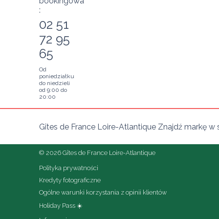
bookingowa
:
02 51
72 95
65
Od
poniedziałku
do niedzieli
od 9:00 do
20:00
Gîtes de France Loire-Atlantique Znajdź markę w 
© 2026 Gîtes de France Loire-Atlantique
Polityka prywatności
Kredyty fotograficzne
Ogólne warunki korzystania z opinii klientów
Holiday Pass ☀️