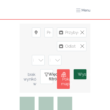
Menu
Więcej
0
Wyszukiwanie
brak 
filtrów
wynikó
Pokaż
w
mapę