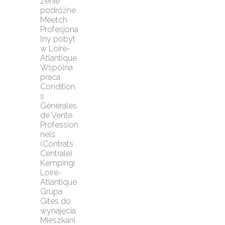
zenie 
podróżne 
Meetch
Profesjona
lny pobyt 
w Loire-
Atlantique
Wspólna 
praca
Condition
s 
Générales 
de Vente 
Profession
nels 
(Contrats 
Centrale)
Kempingi 
Loire-
Atlantique
Grupa 
Gîtes do 
wynajęcia
Mieszkani