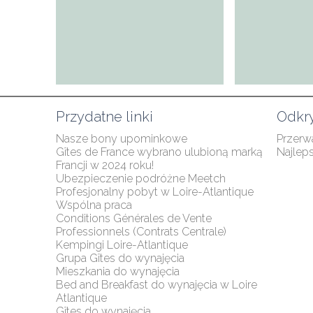
Przydatne linki
Odkry
Nasze bony upominkowe
Przerw
Gîtes de France wybrano ulubioną marką 
Najlep
Francji w 2024 roku!
Ubezpieczenie podróżne Meetch
Profesjonalny pobyt w Loire-Atlantique
Wspólna praca
Conditions Générales de Vente 
Professionnels (Contrats Centrale)
Kempingi Loire-Atlantique
Grupa Gîtes do wynajęcia
Mieszkania do wynajęcia
Bed and Breakfast do wynajęcia w Loire 
Atlantique
Gîtes do wynajęcia