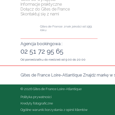
Informacje praktyczne
Dołącz do Gîtes de France
Skontaktuj się z nami
Gîtes de France: znak jakości od 1951 
roku
Agencja bookingowa :
02 51 72 95 65
Od poniedziałku do niedzieli od 9:00 do 20:00
Gîtes de France Loire-Atlantique Znajdź markę w 
© 2026 Gîtes de France Loire-Atlantique
Polityka prywatności
Kredyty fotograficzne
Ogólne warunki korzystania z opinii klientów