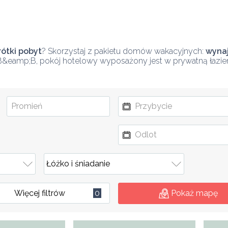
ótki pobyt
? Skorzystaj z pakietu domów wakacyjnych: 
wynaj
B&eamp;B, pokój hotelowy wyposażony jest w prywatną łazienk
Więcej filtrów
0
Pokaż mapę