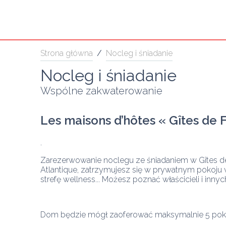
Strona główna
/
Nocleg i śniadanie
Nocleg i śniadanie
Wspólne zakwaterowanie
Les 
maisons d’hôtes
 « 
Gîtes de 
Zarezerwowanie noclegu ze śniadaniem w Gîtes de
Atlantique, zatrzymujesz się w prywatnym pokoju w 
strefę wellness... Możesz poznać właścicieli i inny