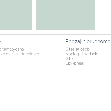
j
Rodzaj nieruchomo
a tematyczna
Gîtes 15 osób
sze miejsca docelowe
Nocleg i śniadanie
Gîtes
City-break