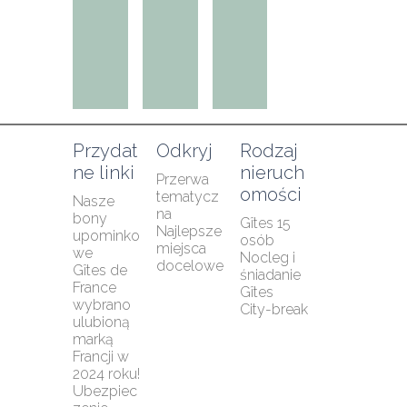
Przydat
Odkryj
Rodzaj 
ne linki
nieruch
Przerwa 
omości
tematycz
Nasze 
na
bony 
Gîtes 15 
Najlepsze 
upominko
osób
miejsca 
we
Nocleg i 
docelowe
Gîtes de 
śniadanie
France 
Gîtes
wybrano 
City-break
ulubioną 
marką 
Francji w 
2024 roku!
Ubezpiec