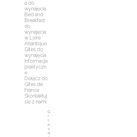
a do 
wynajęcia
Bed and 
Breakfast 
do 
wynajęcia 
w Loire 
Atlantique
Gîtes do 
wynajęcia
Informacje 
praktyczn
e
Dołącz do 
Gîtes de 
France
Skontaktuj 
się z nami
G
î
t
e
s 
d