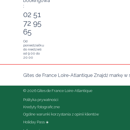
bookingowa
:
02 51
72 95
65
Od
poniedziałku
do niedzieli
od 9:00 do
20:00
Gîtes de France Loire-Atlantique Znajdź markę w 
© 2026 Gîtes de France Loire-Atlantique
Polityka prywatności
Kredyty fotograficzne
Ogólne warunki korzystania z opinii klientów
Holiday Pass ☀️