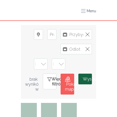
Menu
Więcej
0
Wyszukiwanie
brak 
filtrów
wynikó
Pokaż
w
mapę