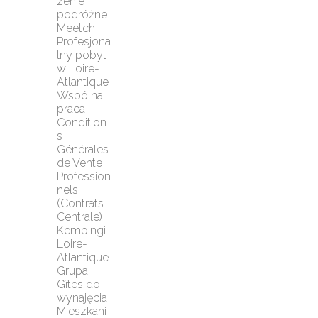
zenie 
podróżne 
Meetch
Profesjona
lny pobyt 
w Loire-
Atlantique
Wspólna 
praca
Condition
s 
Générales 
de Vente 
Profession
nels 
(Contrats 
Centrale)
Kempingi 
Loire-
Atlantique
Grupa 
Gîtes do 
wynajęcia
Mieszkani