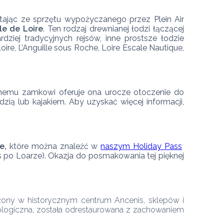
stając ze sprzętu wypożyczanego przez Plein Air 
le de Loire
. Ten rodzaj drewnianej łodzi łączącej 
iej tradycyjnych rejsów, inne prostsze łodzie 
re, L’Anguille sous Roche, Loire Escale Nautique, 
znemu zamkowi oferuje ona urocze otoczenie do 
ią lub kajakiem. Aby uzyskać więcej informacji, 
e,
 które można znaleźć w 
naszym Holiday Pass
po Loarze). Okazja do posmakowania tej pięknej 
żony w historycznym centrum Ancenis, sklepów i 
kologiczna, została odrestaurowana z zachowaniem 