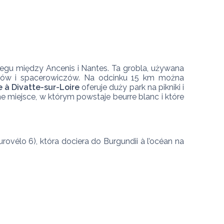
gu między Ancenis i Nantes. Ta grobla, używana 
stów i spacerowiczów. Na odcinku 15 km można 
e à Divatte-sur-Loire
 oferuje duży park na pikniki i 
 miejsce, w którym powstaje beurre blanc i które 
urovélo 6), która dociera do Burgundii à l’océan na 