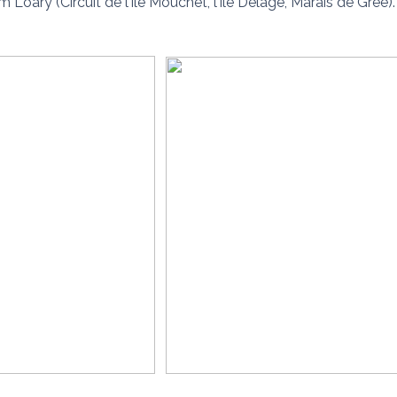
ary (Circuit de l’Île Mouchet, l’Île Delage, Marais de Grée).