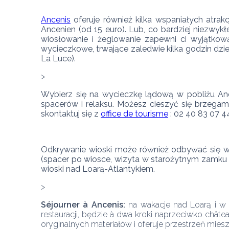
Ancenis
 oferuje również kilka wspaniałych atra
Ancenien (od 15 euro). Lub, co bardziej niezwyk
wiosłowanie i żeglowanie zapewni ci wyjątkową
wycieczkowe, trwające zaledwie kilka godzin dzien
La Luce). 
Wybierz się na wycieczkę lądową w pobliżu Anc
spacerów i relaksu. Możesz cieszyć się brzegami
skontaktuj się z 
office de tourisme
 : 02 40 83 07 4
Odkrywanie wioski może również odbywać się w 
(spacer po wiosce, wizyta w starożytnym zamku 
wioski nad Loarą-Atlantykiem.
Séjourner à Ancenis:
 na wakacje nad Loarą i w 
restauracji, będzie à dwa kroki naprzeciwko chât