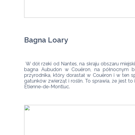
Bagna Loary
 W dół rzeki od Nantes, na skraju obszaru miejskiego, znajdują się dziewicze obszary naturalne, gdzie wspaniale jest pospacerować. Zapraszamy do odkrycia 
bagna Aubudon w Couëron, na północnym brz
przyrodnika, który dorastał w Couëron i w ten 
gatunków zwierząt i roślin. To sprawia, że jest t
Etienne-de-Montluc.