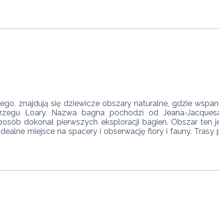
egu Loary. Nazwa bagna pochodzi od Jeana-Jacquesa 
sposób dokonał pierwszych eksploracji bagien. Obszar ten
o idealne miejsce na spacery i obserwację flory i fauny. Tras