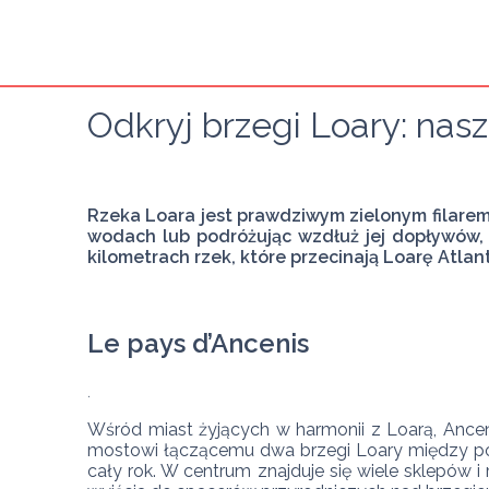
Odkryj brzegi Loary: nas
Rzeka Loara jest prawdziwym zielonym filarem 
wodach lub podróżując wzdłuż jej dopływów, o
kilometrach rzek, które przecinają Loarę Atlan
Le pays d’Ancenis
Wśród miast żyjących w harmonii z Loarą, Ance
mostowi łączącemu dwa brzegi Loary między półn
cały rok. W centrum znajduje się wiele sklepów i