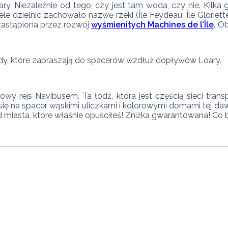
ary. Niezależnie od tego, czy jest tam woda, czy nie. Kilka 
e dzielnic zachowało nazwę rzeki (Île Feydeau, Île Gloriette
zastąpiona przez rozwój 
wyśmienitych Machines de l’Île
.
 O
ody, które zapraszają do spacerów wzdłuż dopływów Loary.
y rejs Navibusem. Ta łódź, która jest częścią sieci transp
ię na spacer wąskimi uliczkami i kolorowymi domami tej dawn
d miasta, które właśnie opuściłeś! Zniżka gwarantowana! Co b