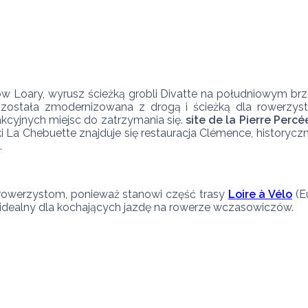
 Loary, wyrusz ścieżką grobli Divatte na południowym brze
 została zmodernizowana z drogą i ścieżką dla rowerzy
kcyjnych miejsc do zatrzymania się. 
site de la Pierre Percé
 La Chebuette znajduje się restauracja Clémence, historyczne
.
 rowerzystom, ponieważ stanowi część trasy 
Loire à Vélo
 (E
 idealny dla kochających jazdę na rowerze wczasowiczów. 