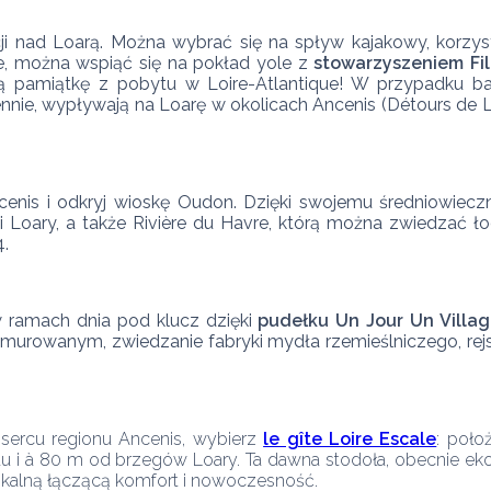
kcji nad Loarą. Można wybrać się na spływ kajakowy, korzy
łe, można wspiąć się na pokład yole z 
stowarzyszeniem Fil
 pamiątkę z pobytu w Loire-Atlantique! W przypadku bardz
nie, wypływają na Loarę w okolicach Ancenis (Détours de Loi
enis i odkryj wioskę Oudon. Dzięki swojemu średniowiec
 Loary, a także Rivière du Havre, którą można zwiedzać łodz
4.
ramach dnia pod klucz dzięki 
pudełku Un Jour Un Villag
murowanym, zwiedzanie fabryki mydła rzemieślniczego, rejs 
sercu regionu Ancenis, wybierz 
le gîte Loire Escale
: poło
eau i à 80 m od brzegów Loary. Ta dawna stodoła, obecnie e