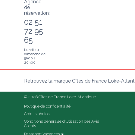
Agence
de
réservation :
02 51
72 95
65
Lundi au
dimanche de
9h00 à
20h00
Retrouvez la marque Gîtes de France Loire-Atlant
© 2026 Gîtes de France Loire-Atlantique
Politique de confidentialité
Crédits photos
Conditions Générales d'Utilisation des Avis 
Clients
Passeport Vacances ☀️