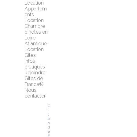
Location 
Appartem
ents
Location 
Chambre 
d'hôtes en 
Loire 
Atlantique
Location 
Gîtes
Infos 
pratiques
Rejoindre 
Gîtes de 
France®
Nous 
contacter
G
î
t
e
s 
d
e 
F