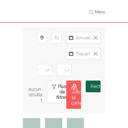
Menu
Plus
0
Rechercher
aucun 
de
Afficher
résulta
filtres
la
t
carte