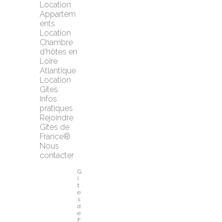
Location 
Appartem
ents
Location 
Chambre 
d'hôtes en 
Loire 
Atlantique
Location 
Gîtes
Infos 
pratiques
Rejoindre 
Gîtes de 
France®
Nous 
contacter
G
î
t
e
s 
d
e 
F