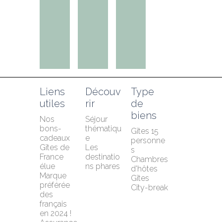
Liens 
Découv
Type 
utiles
rir
de 
biens
Nos 
Séjour 
bons-
thématiqu
Gîtes 15 
cadeaux
e
personne
Gîtes de 
Les 
s
France 
destinatio
Chambres 
élue 
ns phares
d'hôtes
Marque 
Gîtes
préférée 
City-break
des 
français 
en 2024 !