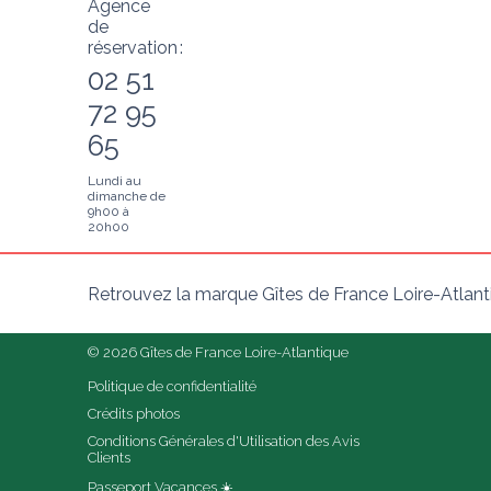
Agence
de
réservation :
02 51
72 95
65
Lundi au
dimanche de
9h00 à
20h00
Retrouvez la marque Gîtes de France Loire-Atlant
© 2026 Gîtes de France Loire-Atlantique
Politique de confidentialité
Crédits photos
Conditions Générales d'Utilisation des Avis 
Clients
Passeport Vacances ☀️