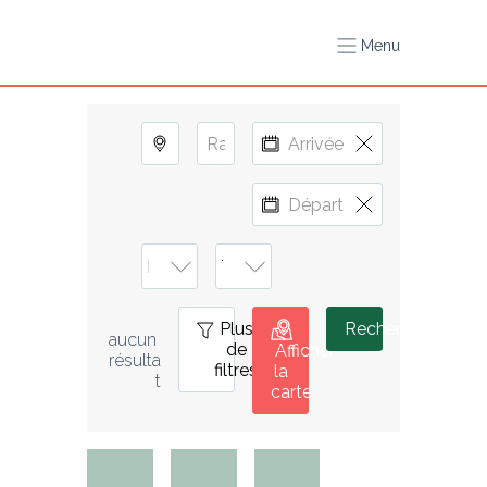
Menu
Plus
0
Rechercher
aucun 
de
Afficher
résulta
filtres
la
t
carte