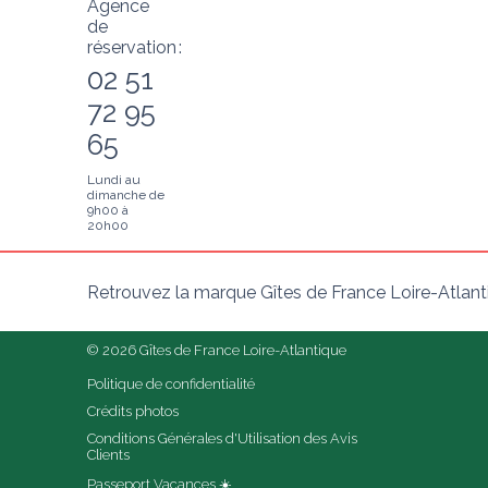
Agence
de
réservation :
02 51
72 95
65
Lundi au
dimanche de
9h00 à
20h00
Retrouvez la marque Gîtes de France Loire-Atlant
© 2026 Gîtes de France Loire-Atlantique
Politique de confidentialité
Crédits photos
Conditions Générales d'Utilisation des Avis 
Clients
Passeport Vacances ☀️