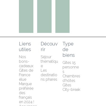
Liens 
Découv
Type 
utiles
rir
de 
biens
Nos 
Séjour 
bons-
thématiqu
Gîtes 15 
cadeaux
e
personne
Gîtes de 
Les 
s
France 
destinatio
Chambres 
élue 
ns phares
d'hôtes
Marque 
Gîtes
préférée 
City-break
des 
français 
en 2024 !