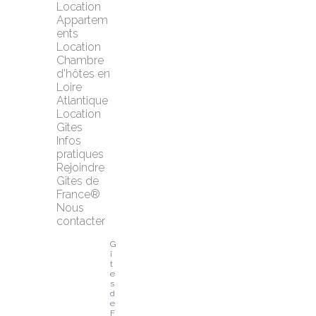
Location 
Appartem
ents
Location 
Chambre 
d'hôtes en 
Loire 
Atlantique
Location 
Gîtes
Infos 
pratiques
Rejoindre 
Gîtes de 
France®
Nous 
contacter
G
î
t
e
s 
d
e 
F