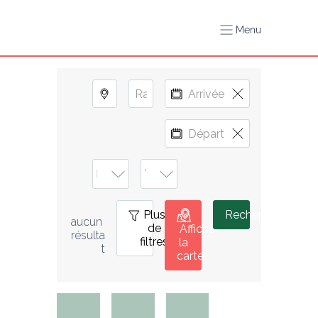
Menu
Plus
0
Rechercher
aucun 
de
Afficher
résulta
filtres
la
t
carte