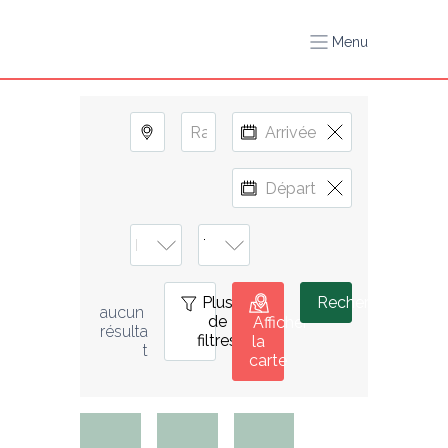
Menu
Plus
0
Rechercher
aucun 
de
Afficher
résulta
filtres
la
t
carte