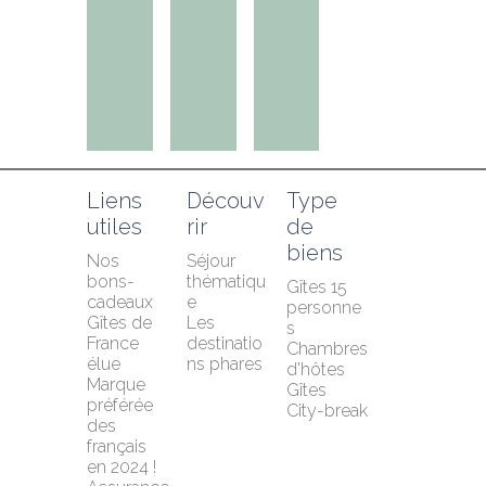
Liens 
Découv
Type 
utiles
rir
de 
biens
Nos 
Séjour 
bons-
thématiqu
Gîtes 15 
cadeaux
e
personne
Gîtes de 
Les 
s
France 
destinatio
Chambres 
élue 
ns phares
d'hôtes
Marque 
Gîtes
préférée 
City-break
des 
français 
en 2024 !