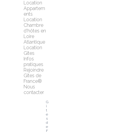
Location 
Appartem
ents
Location 
Chambre 
d'hôtes en 
Loire 
Atlantique
Location 
Gîtes
Infos 
pratiques
Rejoindre 
Gîtes de 
France®
Nous 
contacter
G
î
t
e
s 
d
e 
F