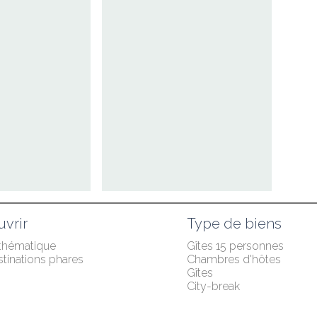
vrir
Type de biens
 thématique
Gîtes 15 personnes
tinations phares
Chambres d'hôtes
Gîtes
City-break