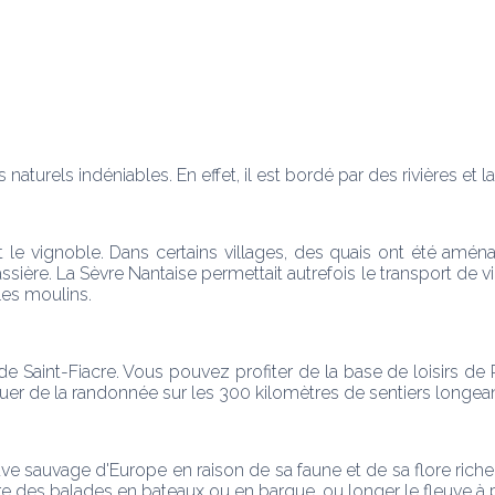
urels indéniables. En effet, il est bordé par des rivières et la
ant le vignoble. Dans certains villages, des quais ont été amé
ère. La Sèvre Nantaise permettait autrefois le transport de vin 
les moulins.
 de Saint-Fiacre. Vous pouvez profiter de la base de loisirs de
uer de la randonnée sur les 300 kilomètres de sentiers longean
e sauvage d'Europe en raison de sa faune et de sa flore riche. 
ire des balades en bateaux ou en barque, ou longer le fleuve à 