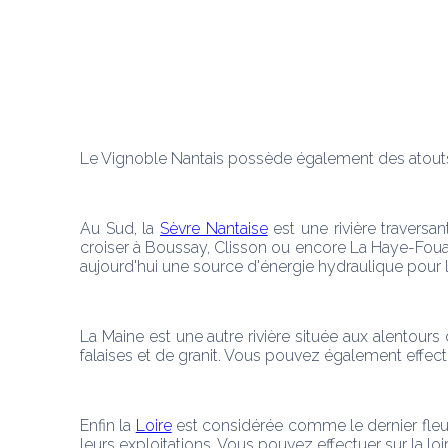
Le Vignoble Nantais possède également des atouts nat
Au Sud, la 
Sèvre Nantaise
 est une rivière travers
croiser à Boussay, Clisson ou encore La Haye-Fouassi
aujourd'hui une source d'énergie hydraulique pour 
La Maine est une autre rivière située aux alentours
falaises et de granit. Vous pouvez également effect
Enfin la 
Loire
 est considérée comme le dernier fleuv
leurs exploitations. Vous pouvez effectuer sur la lo