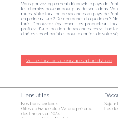
Vous pouvez également découvrir le pays de Pontch
les chemins boueux pour plus de sensations. Vous 
roues. Votre location de vacances au pays de Pon
en pleine nature ? De décrocher du quotidien ? No
forêt. Découvrez également les producteurs locau
profitez d'une location de vacances chez l'habitan
d'hôtes seront parfaites pour le confort de votre séj
Voir les locations de vacances à Pontchâteau
Liens utiles
Décou
Nos bons-cadeaux
Séjour
Gîtes de France élue Marque préférée 
Les des
des français en 2024 !