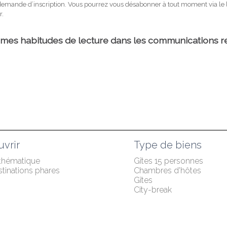
vrir
Type de biens
 thématique
Gîtes 15 personnes
tinations phares
Chambres d'hôtes
Gîtes
City-break