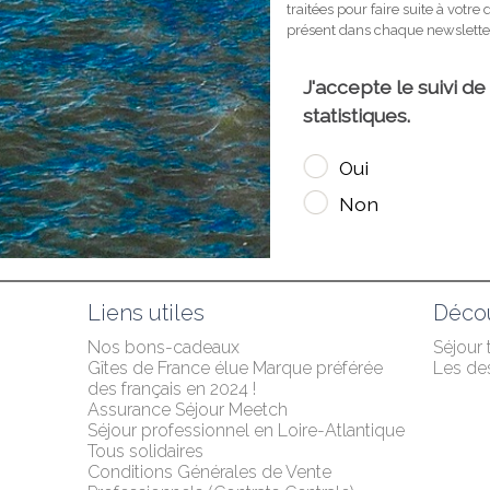
Liens utiles
Décou
Nos bons-cadeaux
Séjour
Gîtes de France élue Marque préférée 
Les des
des français en 2024 !
Assurance Séjour Meetch
Séjour professionnel en Loire-Atlantique
Tous solidaires
Conditions Générales de Vente 