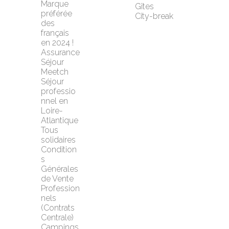
Marque 
Gîtes
préférée 
City-break
des 
français 
en 2024 !
Assurance 
Séjour 
Meetch
Séjour 
professio
nnel en 
Loire-
Atlantique
Tous 
solidaires
Condition
s 
Générales 
de Vente 
Profession
nels 
(Contrats 
Centrale)
Campings 