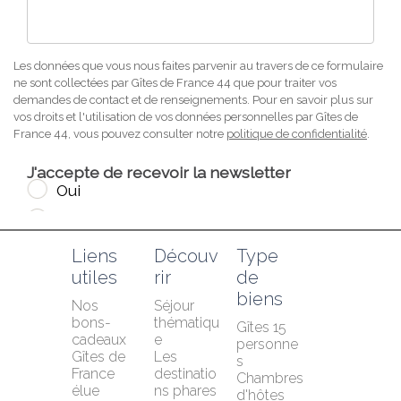
Liens 
Découv
Type 
utiles
rir
de 
biens
Nos 
Séjour 
bons-
thématiqu
Gîtes 15 
cadeaux
e
personne
Gîtes de 
Les 
s
France 
destinatio
Chambres 
élue 
ns phares
d'hôtes