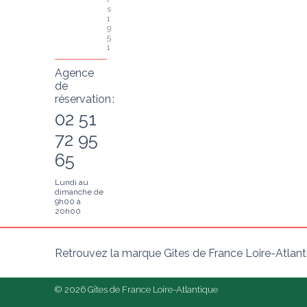
s 
1
9
5
1
Agence
de
réservation :
02 51
72 95
65
Lundi au
dimanche de
9h00 à
20h00
Retrouvez la marque Gîtes de France Loire-Atlant
© 2026 Gîtes de France Loire-Atlantique