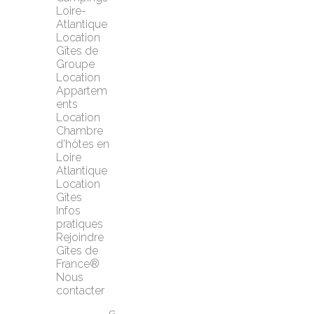
Loire-
Atlantique
Location 
Gîtes de 
Groupe
Location 
Appartem
ents
Location 
Chambre 
d'hôtes en 
Loire 
Atlantique
Location 
Gîtes
Infos 
pratiques
Rejoindre 
Gîtes de 
France®
Nous 
contacter
G