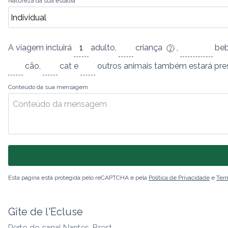
Natureza da sua estadia
A viagem incluirá
adulto
,
criança
,
be
cão
,
cat
e
outros animais
também estará pres
Conteúdo da sua mensagem
Esta página está protegida pelo reCAPTCHA e pela
Política de Privacidade
e
Term
Gîte de l'Ecluse
Perto do canal Nantes-Brest