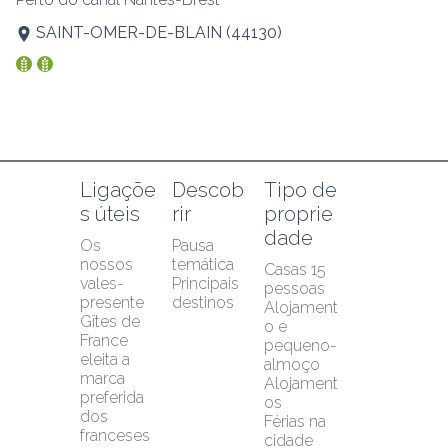
SAINT-OMER-DE-BLAIN
(
44130
)
Ligaçõe
Descob
Tipo de 
s úteis
rir
proprie
dade
Os 
Pausa 
nossos 
temática
Casas 15 
vales-
Principais 
pessoas
presente
destinos
Alojament
Gîtes de 
o e 
France 
pequeno-
eleita a 
almoço
marca 
Alojament
preferida 
os
dos 
Férias na 
franceses 
cidade