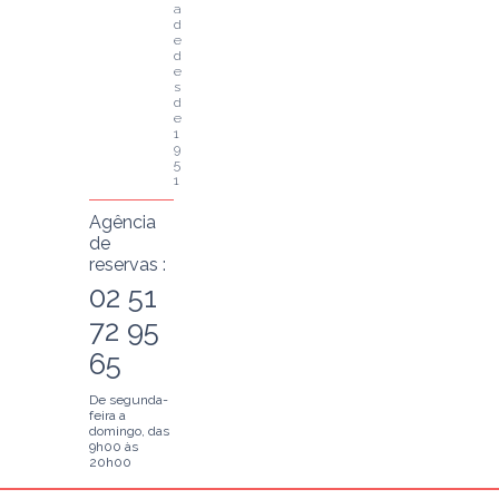
a
d
e 
d
e
s
d
e 
1
9
5
1
Agência
de
reservas :
02 51
72 95
65
De segunda-
feira a
domingo, das
9h00 às
20h00