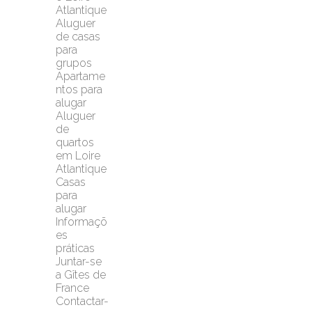
Atlantique
Aluguer 
de casas 
para 
grupos
Apartame
ntos para 
alugar
Aluguer 
de 
quartos 
em Loire 
Atlantique
Casas 
para 
alugar
Informaçõ
es 
práticas
Juntar-se 
a Gîtes de 
France
Contactar-