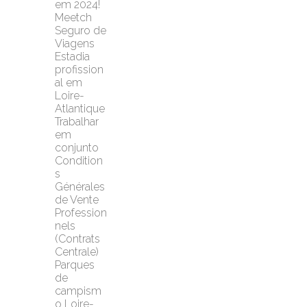
em 2024!
Meetch 
Seguro de 
Viagens
Estadia 
profission
al em 
Loire-
Atlantique
Trabalhar 
em 
conjunto
Condition
s 
Générales 
de Vente 
Profession
nels 
(Contrats 
Centrale)
Parques 
de 
campism
o Loire-